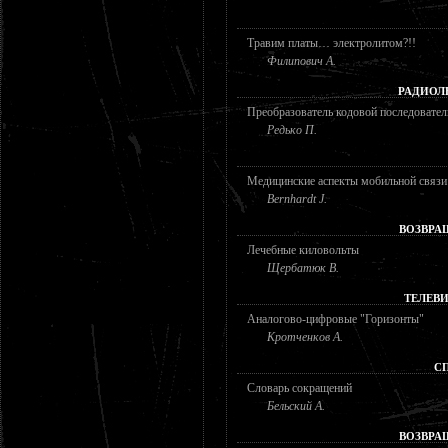
Травим платы… электролитом?!!
Филипович А.
РАДИОЛ
Преобразователь кодовой последовател
Редько П.
Медицинские аспекты мобильной связи
Bernhardt J.
ВОЗВРА
Лечебные киловольты
Щербатюк В.
ТЕЛЕВ
Аналогово-цифровые "Горизонты"
Кротченков А.
С
Словарь сокращений
Бельский А.
ВОЗВРА