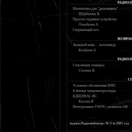
РАДИОЛ
Математика для "двоечников"
Щербатюк В.
Простое охранное устройство
Ознобихин А.
Сверкающий меч
ВОЗВРА
Звуковой маяк… велосипеду
Колдунов А.
РАДИОЛ
Стеклянная этажерка
Солонин В.
С
Условные обозначения ИМС
8-битные микроконтроллеры
КДШ298АС-ВС
Киселев В.
Интегральные УМЗЧ с режимом АВ
журнал Радиолюбитель» № 5 за 2001 год