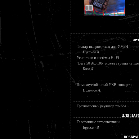
ЗВУ
Фильтр выпрямителя для УМЗЧ
Пугачев И.
Усилители и системы Hi-Fi
"Вега 50 АС-106" может звучать лучше
Боев Д.
Помехоустойчивый УКВ-конвертор
Пахомов А.
Трехполосный реулятор тембра
ДЛЯ НАР
Телефонные автоответчики
Брускин В.
ВОЗВРА