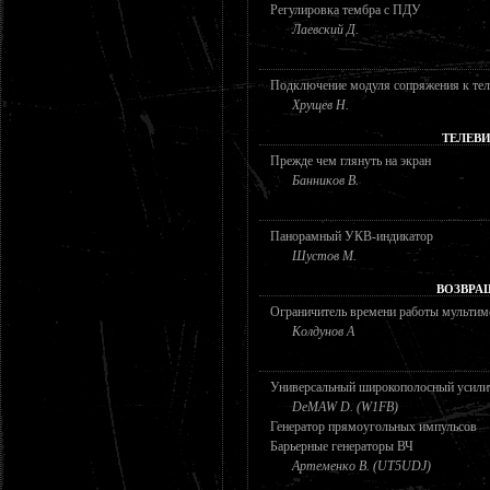
Регулировка тембра с ПДУ
Лаевский Д.
Подключение модуля сопряжения к те
Хрущев Н.
ТЕЛЕВ
Прежде чем глянуть на экран
Банников В.
Панорамный УКВ-индикатор
Шустов М.
ВОЗВРА
Ограничитель времени работы мультим
Колдунов А
Универсальный широкополосный усили
DeMAW D. (W1FB)
Генератор прямоугольных импульсов
Барьерные генераторы ВЧ
Артеменко В. (UT5UDJ)