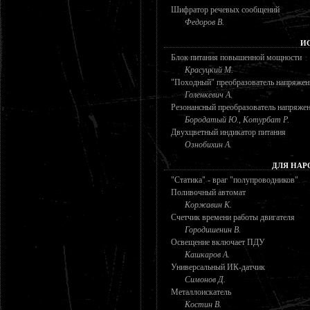
Шифратор речевых сообщений
Федоров В.
И
Блок питания повышенной мощности
Красуцкий М.
"Походный" преобразователь напряжен
Голенкевич А.
Резонансный преобразователь напряже
Бородатый Ю., Котурбат Р.
Двухцветный индикатор питания
Ознобихин А.
ДЛЯ НАР
"Статика" - враг "полупроводников"
Поливочный автомат
Коржавин К.
Счетчик времени работы двигателя
Городишенин В.
Освещение включает ПДУ
Кашкаров А.
Универсальный ИК-датчик
Симонов Д.
Металлоискатель
Костин В.