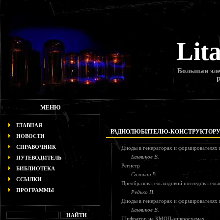
Lit
Большая эле
МЕНЮ
ГЛАВНАЯ
РАДИОЛЮБИТЕЛЮ-КОНСТРУКТОР
НОВОСТИ
СПРАВОЧНИК
Диоды в генераторах и формирователя
Банников В.
ПУТЕВОДИТЕЛЬ
Регистр
БИБЛИОТЕКА
Солонин В.
ССЫЛКИ
Преобразователь кодовой последователь
ПРОГРАММЫ
Редько П.
Диоды в генераторах и формирователя
Банников В.
Шифратор на КМОП-микросхемах