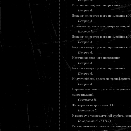
Источники опорного напряжения
Петров А.
Блокинг-генератор и его применение в 
Петров А.
Применение поликомпараторных микросх
Шустов М.
Блокинг-генератор и его применение в 
Петров А.
Блокинг-генератор и его применение в 
Петров А.
Источники опорного напряжения
Петров А.
Блокинг-генератор и его применение
Петров А.
Индуктивности, дроссели, трансформат
Петров А.
Переменные резисторы с логарифмическо
сопротивлений
Семенюта Н.
Фильтры на микросхемах ТТЛ
Наталевич С.
К вопросу о температурной стабильност
Башаримов Н. (EY7LT)
Регенеративный приемник или оптимальн