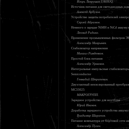
Игорь Лаврушов.UA6HJQ.
Источник питания для светодиодных осв
Алексей Арбузов.
Устройство защиты потребителей электр
Сергей Абрамов.
Немного о зарядке NiMH и NiCd аккуму
Леонид Ридико.
Применение промышленных фильтров ЭМ
Александр Маврычев.
Стабилизатор напряжения
Михаил Рынденков.
Простой блок питания
Александр Урманов.
Интегральные импульсные стабилизаторы
Semiconductor
Геннадий Штрапенин.
Двухтактный неизолированный преобраз
МС33025
МАКРОГРУПП.
Зарядное устройство для ноутбука
Юрий Иванов.
Доработка зарядного устройства аккуму
Владимир Шарапов.
Питание компьютера от бортовой сети а
Александр Пугач.