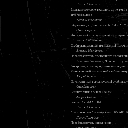
Николай Ивашин.
Защита ключевого транзистора по току с
автогенераторе
Евгений Москатов.
. Зарядные устройства для Ni-Cd и Ni-M
Олег Белоусов
Импульсный источник питания мощность
Евгений Москатов.
Стабилизированный импульсный источник
Евгений Москатов.
Преобразователь постоянного напряжени
Вячеслав Калашник, Виталий Черни
Контроллер с интегрированным полумос
Миниатюрный импульсный стабилизатор
Андрей Бутов
Двухполярный регулируемый стабилизат
Олег Белоусов.
Симисторный в сетевой вилке
Андрей Бутов
Ремонт ЗУ MAXСOM
Николай Ивашин
Автоматический выключатель UPS APC B
Павел Негробов.
Преобразователь напряжения
Олег Белоусов