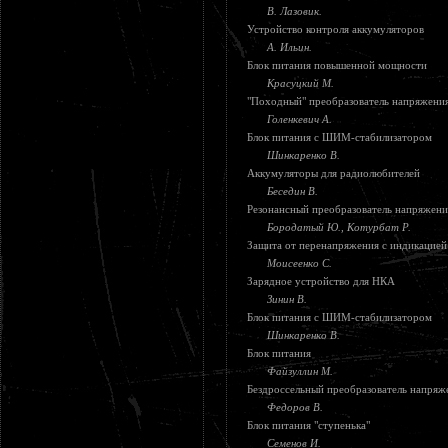
В. Лазовик.
Устройство контроля аккумуляторов
А. Ильин.
Блок питания повышенной мощности
Красуцкий М.
"Походный" преобразователь напряжени
Голенкевич А.
Блок питания с ШИМ-стабилизатором
Шинкаренко В.
Аккумуляторы для радиолюбителей
Беседин В.
Резонансный преобразователь напряжен
Бородатый Ю., Котурбат Р.
Защита от перенапряжения с индикацией
Моисеенко С.
Зарядное устройство для НКА
Зинин В.
Блок питания с ШИМ-стабилизатором
Шинкаренко В.
Блок питания
Файзуллин М.
Бездроссельный преобразователь напряж
Федоров В.
Блок питания "ступенька"
Семенов И.