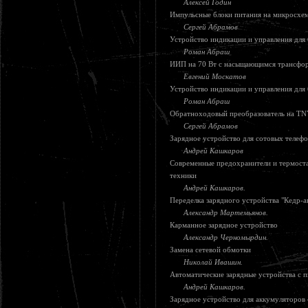
Алексей Годин
Импульсные блоки питания на микросх
Сергей Абрамов
Устройство индикации и управления для 
Роман Абраш
ИИП на 70 Вт с насыщающимся трансфо
Евгений Москатов
Устройство индикации и управления для 
Роман Абраш
Обратноходовый преобразователь на T
Сергей Абрамов
Зарядное устройство для сотовых телеф
Андрей Кашкаров
Современные предохранители и термост
техники
Андрей Кашкаров.
Переделка зарядного устройства "Кедр-а
Александр Мартемьянов.
Карманное зарядное устройство
Александр Черномырдин.
Замена сетевой обмотки
Николай Ивашин.
Автоматические зарядные устройства с п
Андрей Кашкаров.
Зарядное устройство для аккумуляторов 4