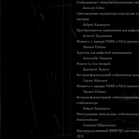
Стабилизатор с микроконтроллерным уп
Алексей Годин.
Светозвуковые индикаторы перегрузки д
питания
Андрей Кашкаров.
Преобразователь напряжения для цифров
Алексей Трушников.
Немного о зарядке NiMH и NiCd аккуму
Леонид Ридико.
Адаптер для цифровой видеокамеры
Александр Урманов.
Ремонт Li-Ion батарей
Дмитрий Лыжин.
Бестрансформаторный стабилизатор мощ
Сергей Абрамов.
Немного о зарядке NiMH и NiCd аккуму
Леонид Ридико.
Бестрансформаторный стабилизированны
стабилизаторе
Андрей Кашкаров.
Интегральные импульсные стабилизаторы
Semiconductor
Геннадий Штрапенин.
Высококачественный ШИМ БП для импор
АТХ