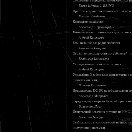
Удешевление переделки компьютерных Б
Борис Шумский, RA1WQ
Простое устройство безопасного включе
Михаил Рынденков
Корректор мощности
Александр Черномырдин
Химические источники тока для питания
Андрей Кашкаров
Блок питания для радиолюбителя
Анатолий Патрин
Ограничение мощности потребителей - з
Владимир Коновалов
Универсальный источник питания
Андрей Кашкаров
Управление 3-х фазными двигателями с 
однофазной сети
Виктор Хрипченко
Повышающие DC-DC преобразователи ср
Александр Маврычев
Заряд аккумуляторных батарей при пон
Валентин Шрам
Импульсный источник питания на ИМС
Геннадий Бандура
Стабилизатор с контроллером на цифров
индуктивной нагрузки