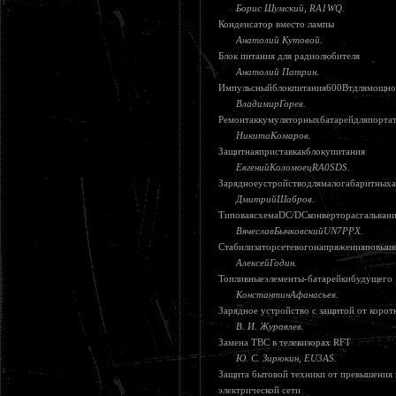
Борис Шумский, RA1WQ.
Конденсатор вместо лампы
Анатолий Кутовой.
Блок питания для радиолюбителя
Анатолий Патрин.
Импульсныйблокпитания600Втдлямощн
ВладимирГорев.
Ремонтаккумуляторныхбатарейдляпорта
НикитаКомаров.
Защитнаяприставкакблокупитания
ЕвгенийКоломоецRA0SDS.
Зарядноеустройстводлямалогабаритных
ДмитрийШабров.
ТиповаясхемаDC/DCконверторасгальвани
ВячеславБычковскийUN7PPX.
Стабилизаторсетевогонапряженияповыш
АлексейГодин.
Топливныеэлементы-батарейкибудущего
КонстантинАфанасьев.
Зарядное устройство с защитой от корот
В. И. Журавлев.
Замена ТВС в телевизорах RFT
Ю. С. Зирюкин, EU3AS.
Защита бытовой техники от превышения
электрической сети