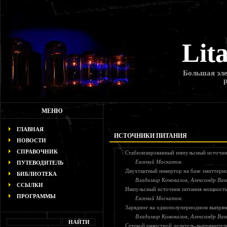
Lit
Большая эле
МЕНЮ
ГЛАВНАЯ
ИСТОЧНИКИ ПИТАНИЯ
НОВОСТИ
СПРАВОЧНИК
Стабилизированный импульсный источник
Евгений Москатов.
ПУТЕВОДИТЕЛЬ
Двухтактный инвертор на базе эмиттерн
БИБЛИОТЕКА
Владимир Коновалов, Александр Ван
ССЫЛКИ
Импульсный источник питания мощност
ПРОГРАММЫ
Евгений Москатов.
Зарядное на однополупериодном выпрям
Владимир Коновалов, Александр Ван
Сетевой емкостной делитель-выпрямител