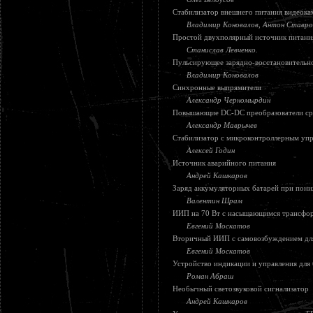
Стабилизатор внешнего питания видеок
Владимир Коновалов, Антон Ставро
Простой двухполярный источник питани
Станислав Левченко.
Пульсирующее зарядно-восстановительн
Владимир Коновалов
Синхронные выпрямители
Александр Черномырдин
Повышающие DC-DC преобразователи ср
Александр Маврычев
Стабилизатор с микроконтроллерным упр
Алексей Годин
Источник аварийного питания
Андрей Кашкаров
Заряд аккумуляторных батарей при пон
Валентин Шрам
ИИП на 70 Вт с насыщающимся трансфо
Евгений Москатов
Вторичный ИИП с самовозбуждением для
Евгений Москатов
Устройство индикации и управления для 
Роман Абраш
Необычный светозвуковой сигнализатор
Андрей Кашкаров