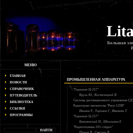
Lit
Большая эле
МЕНЮ
ГЛАВНАЯ
ПРОМЫШЛЕННАЯ АППАРАТУРА
НОВОСТИ
СПРАВОЧНИК
"Горизонт Ц-257"
Круль Ю., Костелецкий В.
ПУТЕВОДИТЕЛЬ
Система дистанционного управления СД
БИБЛИОТЕКА
Радиотракт магнитолы "Рига-120В"
ССЫЛКИ
Иванов Р., Торонов Г., Иванова Т.
ПРОГРАММЫ
"Горизонт Ц-257"
Бакиновский Н., Шпильман Е.
"Радиотехника-101-стерео"
Папуш В., Снесарь В.