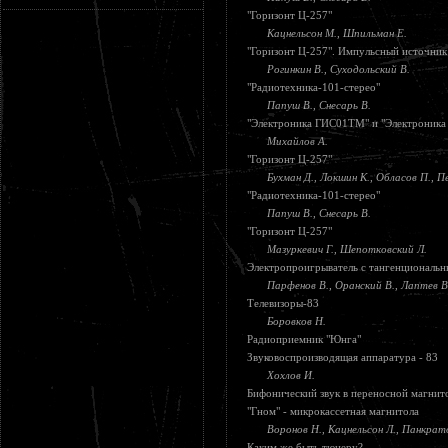
"Горизонт Ц-257"
Кацнельсон М., Шпильман Е.
"Горизонт Ц-257". Импульсный источник
Рогинкин В., Суходольский В.
"Радиотехника-101-стерео"
Папуш В., Снесарь В.
"Электроника ГИС01ТМ" и "Электроник
Михайлов А.
"Горизонт Ц-257"
Бухман Д., Локшин К., Обласов П., П
"Радиотехника-101-стерео"
Папуш В., Снесарь В.
"Горизонт Ц-257"
Мазуркевич Г., Шепотковский Л.
Электропроигрыватель с тангенциональн
Парфенов В., Оранский В., Лаптев В.
Телевизоры-83
Боровков Н.
Радиоприемник "Юнга"
Звуковоспроизводящая аппаратура - 83
Хохлов И.
Бифонический звук в переносной магнит
"Гном" - микрокассетная магнитола
Воронов Н., Кацнельсон Л., Панкрат
Каким же быть тюнеру?