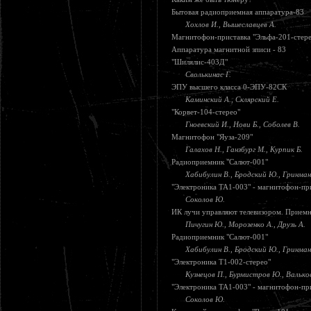
Бытовая радиоприемная аппаратура-83
Хохлов И., Вышеславцев А.
Магнитофон-приставка "Эльфа-201-стер
Аппаратура магнитной зписи - 83
"Шилялис-403Д"
Сволькинас Г.
ЭПУ высшего класса 0-ЭПУ-82СК
Каминский А., Склярский Е.
"Корвет-104-стерео"
Гноевский И., Нови Б., Соболев В.
Магнитофон "Яуза-209"
Галахов Н., Ганзбург М., Курпик Б.
Радиоприемник "Салют-001"
Хабибулин В., Бродский Ю., Гринман 
"Электроника ТА1-003" - магнитофон-при
Соколов Ю.
ИК лучи управляют телевизором. Прием
Пичугин Ю., Морозенко А., Друзь А.
Радиоприемник "Салют-001"
Хабибулин В., Бродский Ю., Гринман 
"Электроника Т1-002-стерео"
Кузнецов П., Бурмистров Ю., Валько
"Электроника ТА1-003" - магнитофон-при
Соколов Ю.