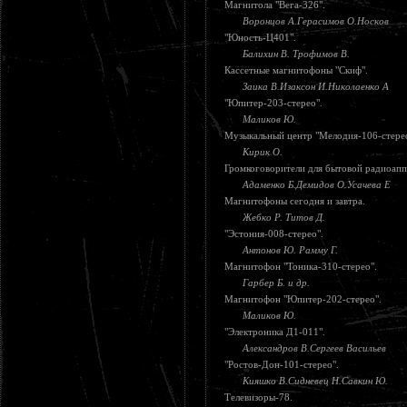
Магнитола "Вега-326".
Воронцов А.Герасимов О.Носков
"Юность-Ц401".
Балихин В. Трофимов В.
Кассетные магнитофоны "Скиф".
Заика В.Изаксон И.Николаенко А
"Юпитер-203-стерео".
Маликов Ю.
Музыкальный центр "Мелодия-106-стере
Кирик О.
Громкоговорители для бытовой радиоапп
Адаменко Б.Демидов О.Усачева Е
Магнитофоны сегодня и завтра.
Жебко Р. Титов Д.
"Эстония-008-стерео".
Антонов Ю. Рамму Г.
Магнитофон "Тоника-310-стерео".
Гарбер Б. и др.
Магнитофон "Юпитер-202-стерео".
Маликов Ю.
"Электроника Д1-011".
Александров В.Сергеев Васильев
"Ростов-Дон-101-стерео".
Кияшко В.Сидневец Н.Савкин Ю.
Телевизоры-78.