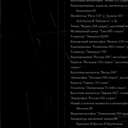
Кассетный магнитофон "Весна-101-стере
Радиоприемники, радиолы, магнитолы и 
Конокотин Ю.
Магнитолы "Рига-110" и "Аэлита-101".
Хабибулин В. Гринман Г. и др.
Тюнер "Корвет-104-стерео", кассетный м
Музыкальный центр "Такт-001-стерео".
Телевизор "Электрон-Ц260".
Катушечный магнитофон "Комета-118-ст
Радиокомплекс "Романтика-002-стерео", 
Телевизор "Электрон-736".
Радиоприемник "Россия-306", кассетная п
Радиола "Мелодия-110-стерео", кассетн
стерео".
Кассетная магнитола "Весна-204".
Электрофон "Эстония-109-стерео", кассет
Радиола "Сириус-315-пано".
Усилитель "Электроника Т1-040-стерео".
Кассетная магнитола "Эврика-302", теле
Электрофон "Россия-102-стерео".
Новый усилитель мощности в магнитофо
Маликов Ю.
Видеомагнитофон "Электроника-505-вид
Аппаратура магнитной записи-80.
Боровков Н.Крохин Н.Курдюмова