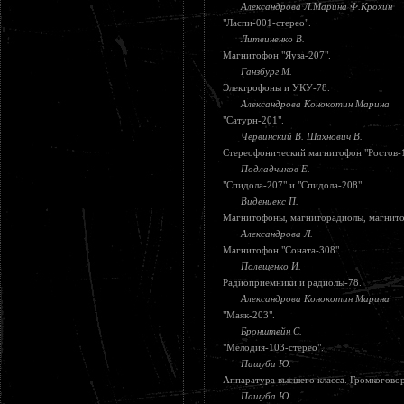
Александрова Л.Марина Ф.Крохин
"Ласпи-001-стерео".
Литвиненко В.
Магнитофон "Яуза-207".
Ганзбург М.
Электрофоны и УКУ-78.
Александрова Конокотин Марина
"Сатурн-201".
Червинский В. Шахнович В.
Стереофонический магнитофон "Ростов-1
Подладчиков Е.
"Спидола-207" и "Спидола-208".
Видениекс П.
Магнитофоны, магниторадиолы, магнито
Александрова Л.
Магнитофон "Соната-308".
Полещенко И.
Радиоприемники и радиолы-78.
Александрова Конокотин Марина
"Маяк-203".
Бронштейн С.
"Мелодия-103-стерео".
Пашуба Ю.
Аппаратура высшего класса. Громкогово
Пашуба Ю.