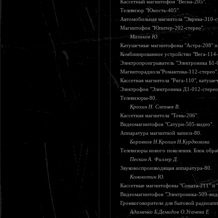
Кассетный магнитофон "Весна-205".
Телевизор "Юность-405".
Автомобильная магнитола "Эврика-310-с
Магнитофон "Юпитер-202-стерео".
Маликов Ю.
Катушечные магнитофоны "Астра-208" и 
Комбинированное устройство "Вега-114-
Электропроигрыватель "Электроника Б1-
Магниторадиола"Романтика-112-стерео"
Кассетная магнитола "Рига-110", катуше
Электрофон "Электроника Д1-012-стерео
Телевизоры-80.
Крохин Н. Слепнев В.
Кассетная магнитола "Томь-206".
Видеомагнитофон "Сатурн-505-видео".
Аппаратура магнитной записи-80.
Боровков Н.Крохин Н.Курдюмова
Телевизоры нового поколения. Блок обра
Пескин А. Филлер Д.
Звуковоспроизводящая аппаратура-80.
Конокотин Ю.
Кассетные магнитофоны "Соната-211" и 
Видеомагнитофон "Электроника-509-видео
Громкоговорители для бытовой радиоапп
Адаменко Б.Демидов О.Усачева Е