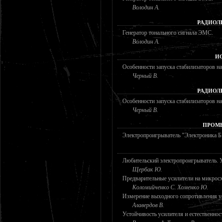
Володин А.
РАДИОЛ
Генератор тонального сигнала ЭМС.
Володин А.
И
Особенности запуска стабилизаторов н
Черный В.
РАДИОЛ
Особенности запуска стабилизаторов н
Черный В.
ПРОМ
Электропроигрыватель "Электроника Б
Любительский электропроигрыватель. У
Щербак Ю.
Предварительные усилители на микрос
Коломийченко С. Хоменко Ю.
Измерение выходного сопротивления у
Алавердов В.
Устойчивость усилителя и естественнос