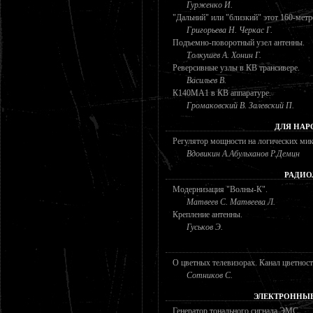
Гурженко И.
"Дальний" или "близкий" этот 160-мет
Григорьева Н. Черкас Г.
Подъемно-поворотный узел антенны.
Толкушев А. Хонин Г.
Реверсивные узлы в КВ трансивере.
Васильев В.
К140МА1 в КВ аппаратуре.
Громаковский В. Залевский П.
ДЛЯ НАР
Регулятор мощности на логических ми
Вдовикин А.Абульханов Р.Демин
РАДИО
Модернизация "Волны-К".
Матвеев С. Матвеева Л.
Крепление антенны.
Гуськов Э.
О цветных телевизорах. Канал цветност
Сотников С.
ЭЛЕКТРОННЫ
Генератор тонального сигнала ЭМС.