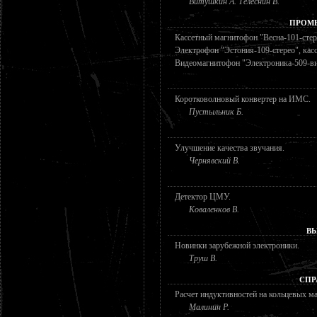
Витушкин А. Телеснин В.
ПРОМ
Кассетный магнитофон "Весна-101-стер
Электрофон "Эстония-109-стерео", касс
Видеомагнитофон "Электроника-509-вид
Коротковолновый конвертер на ИМС.
Пустыльник Б.
Улучшение качества звучания.
Чернявский В.
Детектор ЦМУ.
Коваленков В.
В
Новинки зарубежной электроники.
Труш В.
СПР
Расчет индуктивностей на кольцевых м
Малинин Р.