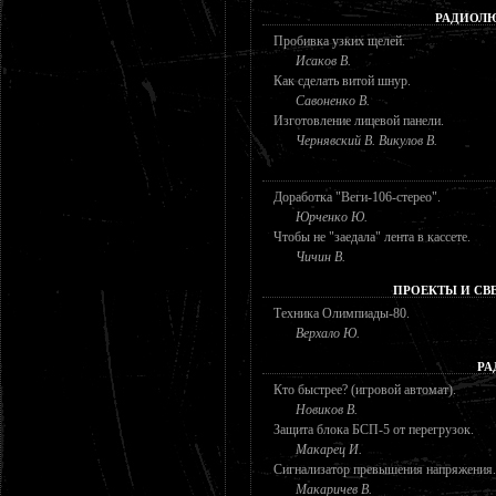
РАДИОЛЮ
Пробивка узких щелей.
Исаков В.
Как сделать витой шнур.
Савоненко В.
Изготовление лицевой панели.
Чернявский В. Викулов В.
Доработка "Веги-106-стерео".
Юрченко Ю.
Чтобы не "заедала" лента в кассете.
Чичин В.
ПРОЕКТЫ И СВ
Техника Олимпиады-80.
Верхало Ю.
РА
Кто быстрее? (игровой автомат).
Новиков В.
Защита блока БСП-5 от перегрузок.
Макарец И.
Сигнализатор превышения напряжения.
Макаричев В.