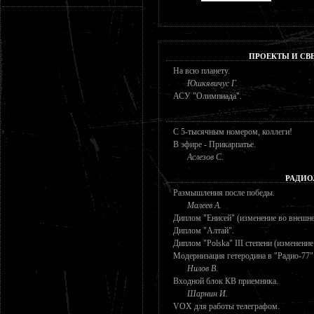
ПРОЕКТЫ И СВ
На всю планету.
Юшкявичус Г.
АСУ "Олимпиада".
С 5-тысячным номером, коллеги!
В эфире - Прикарпатье.
Аслезов С.
РАДИО
Размышления после победы.
Малеев А.
Диплом "Енисей" (изменение во внешн
Диплом "Алтай".
Диплом "Polska" III степени (изменени
Модернизация гетеродина в "Радио-77"
Нилов В.
Входной блок КВ приемника.
Шарнин И.
VOX для работы телеграфом.