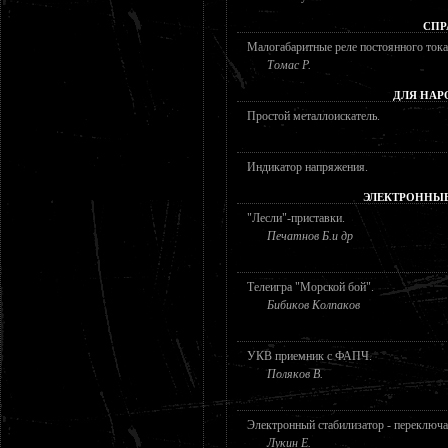
СПР
Малогабаритные реле постоянного тока
Томас Р.
ДЛЯ НАР
Простой металлоискатель.
Индикатор напряжения.
ЭЛЕКТРОННЫ
"Лесли"-приставки.
Печатнов Б.и др
Телеигра "Морской бой".
Бибиков Колпаков
УКВ приемник с ФАПЧ.
Поляков В.
Электронный стабилизатор - переключа
Лукин Е.