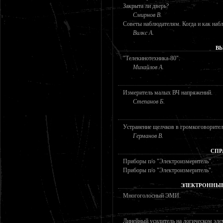
Закрыта ли дверь?
Смирнов В.
Советы наблюдателям. Когда и как наб
Вилкс А.
В
"Телекинотехника-80".
Михайлов А.
Измеритель малых ВЧ напряжений.
Степанов Б.
Устранение щелчков в громкоговорител
Германов В.
СПР
Приборы п/о "Электроизмеритель".
Приборы п/о "Электроизмеритель".
ЭЛЕКТРОННЫ
Многоголосный ЭМИ.
Линейный усилитель на логическом эле