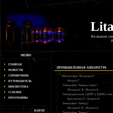
Lit
Большая эле
МЕНЮ
ГЛАВНАЯ
ПРОМЫШЛЕННАЯ АППАРАТУРА
НОВОСТИ
СПРАВОЧНИК
Магнитофон "Репортер-6"
Феорид Г.
ПУТЕВОДИТЕЛЬ
Электрофон "Аккорд-стерео"
БИБЛИОТЕКА
Милзарайс Я., Мижуев А.
ССЫЛКИ
Электродвигатели 1ДПРС и 3ДПРС в маг
ПРОГРАММЫ
Креславский Г., Захаров К.
Электрофон "Аккорд"
Милзарайс Я., Мижуев А.
Электрофон "Аккорд"