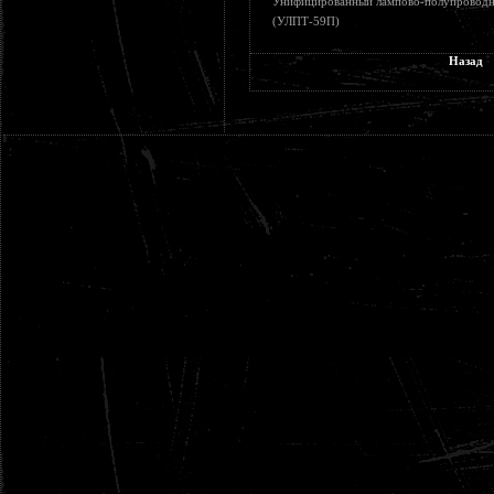
Унифицированный лампово-полупроводни
(УЛПТ-59П)
Назад