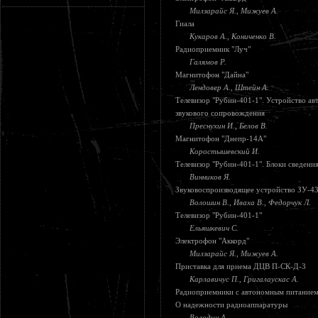
Милзарайс Я., Мижуев А.
Гиала
Кукаров А., Кониченко В.
Радиоприемник "Луч"
Галямов Р.
Магнитофон "Дайна"
Лендовер А., Штейн А.
Телевизор "Рубин-401-1". Устройство ав
звукового сопровождения
Преснухин И., Белов В.
Магнитофон "Днепр-14А"
Коростышевский И.
Телевизор "Рубин-401-1". Блоки сведени
Винников Я.
Звуковоспроизводящее устройство ЗУ-4
Волошин В., Иваха В., Федорчук Л.
Телевизор "Рубин-401-1"
Ельяшкевич С.
Электрофон "Аккорд"
Милзарайс Я., Мижуев А.
Приставка для приема ДЦВ П-СК-Д-3
Карлавичус П., Григалаускас А.
Радиоприемники с автономным питание
О надежности радиоаппаратуры
Володин А.