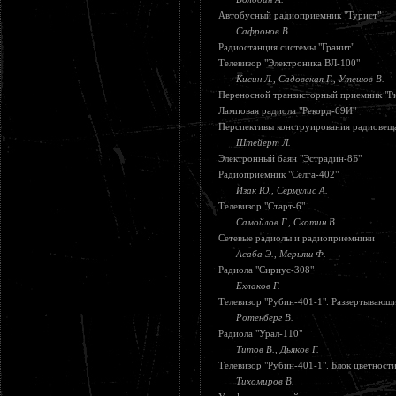
Автобусный радиоприемник "Турист"
Сафронов В.
Радиостанция системы "Гранит"
Телевизор "Электроника ВЛ-100"
Кисин Л., Садовская Г., Утешов В.
Переносной транзисторный приемник "Р
Ламповая радиола "Рекорд-69И"
Перспективы конструирования радиовещ
Штейерт Л.
Электронный баян "Эстрадин-8Б"
Радиоприемник "Селга-402"
Изак Ю., Сермулис А.
Телевизор "Старт-6"
Самойлов Г., Скотин В.
Сетевые радиолы и радиоприемники
Асаба Э., Мерьяш Ф.
Радиола "Сириус-308"
Ехлаков Г.
Телевизор "Рубин-401-1". Развертывающ
Ротенберг В.
Радиола "Урал-110"
Титов В., Дьяков Г.
Телевизор "Рубин-401-1". Блок цветност
Тихомиров В.