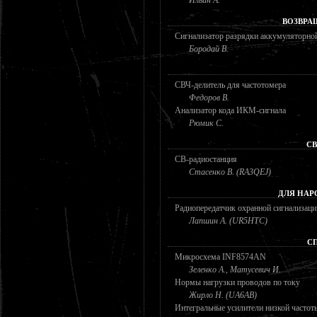
Ильин А.
ВОЗВРА
Сигнализатор разрядки аккумуляторной
Бородай В.
СВЧ-делитель для частотомера
Федоров В.
Анализатор кода ИКМ-сигнала
Рюмик С.
СВ
СВ-радиостанция
Стасенко В. (RA3QEJ)
ДЛЯ НАР
Радиопередатчик охранной сигнализаци
Лапшин А. (UR5HTC)
С
Микросхема INF8574AN
Зеленко А., Матусевич И.
Нормы нагрузки проводов по току
Жирло Н. (UA6AB)
Интегральные усилители низкой частот