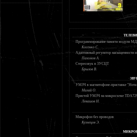
ТЕЛЕВ
Программирование памяти модуля М
Косенко С.
Адаптивный регулятор насыщенности 
Пахомов А.
Стереозвук в 3УСЦТ
Брылов В.
ЗВУ
УМЗЧ в магнитофоне-приставке "Нот
Малай О.
Пристой УМЗЧ на микросхеме TDA72
Левашов Н.
Микрофон без проводов
Кузнецов Э.
МИКРО