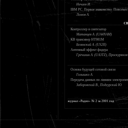
Нечаев И.
IBM PC. Первое знакомство. Повсемест
Ломов А.
СВ
Контроллер и синтезатор
Матанцев А. (UA4NAM)
КВ трансивер НТ981М
Белянский А. (US2II)
Антенный эффект фидера
Гречихин А. (UA3TZ), Проскуряков
Основа будущей сотовой связи
Голышко А.
Передача данных по линиям электропи
Заборовский В., Подгурский Ю.
журнал «Радио» № 2 за 2001 год