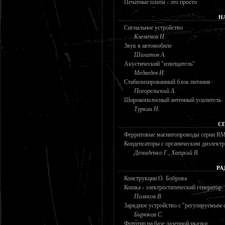
Печатные платы - это просто
Н
Сигнальное устройство
Клеменов Н.
Звук в автомобиле
Шихатов А.
Акустический "извещатель"
Медведев И.
Стабилизированный блок питания
Погорельский А.
Широкополосный антенный усилитель
Туркин Н.
С
Ферритовые магнитопроводы серии 
Конденсаторы с органическим диэлект
Демиденко Г., Хаецкий В.
РА
Конструкции О. Боброва
Кошка - электростатический генератор
Поляков В.
Зарядное устройство с "регулируемым 
Бирюков С.
Фототир на базе лазерной указки