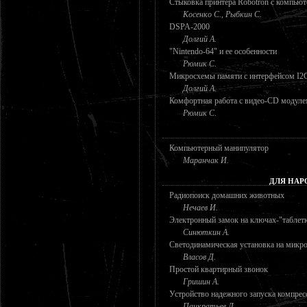
Стыковка принтера Robotron с компью
Косенко С., Рыбкин С.
DSPA-2000
Долгий А.
"Nintendo-64" и ее особенности
Рюмик С.
Микросхемы памяти с интерфейсом I2C
Долгий А.
Комфортная работа с видео-CD модулем
Рюмик С.
Компьютерный манипулятор
Маранчак И.
ДЛЯ НАР
Радиопоиск домашних животных
Нечаев И.
Электронный замок на ключах-"таблетк
Синюткин А.
Светодинамическая установка на мик
Власов Д.
Простой квартирный звонок
Гришин А.
Устройство надежного запуска компрес
Панкратьев Д.