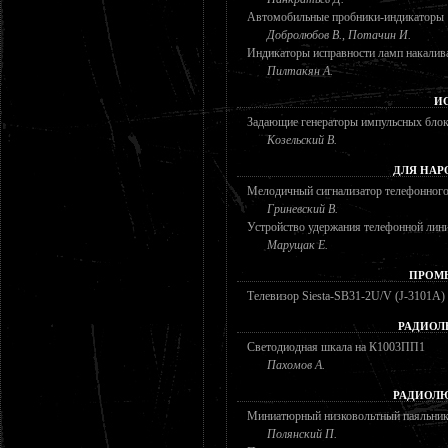
Автомобильные пробники-индикаторы
Добролюбов В., Потачин И.
Индикаторы исправности ламп накалив
Пилтакян А.
И
Задающие генераторы импульсных блок
Козельский В.
ДЛЯ НАР
Мелодичный сигнализатор телефонного
Гриневский В.
Устройство удержания телефонной лин
Марущак Е.
ПРОМ
Телевизор Siesta-SB31-2U/V (J-3101A)
РАДИОЛ
Светодиодная шкала на К1003ПП1
Пахомов А.
РАДИОЛЮ
Миниатюрный низковольтный паяльни
Полянский П.