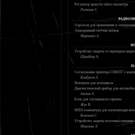
Регулятор яркости табло тахометра
Рычихин С.
РАДИОЛЮ
Аэрозоли для применения в электрони
Электронный счетчик витков
Мариевич А.
И
Устройство защиты от перепадов напря
Шрайбер А.
Н
Согласование принтера СМ6337 с ком
Клабуков А.
Интерком для мотоцикла
Диагностический прибор для автомоби
Алехин А.
Блок для спутникового приема
Жук В.
MIDI-клавиатура для мультимедиа-ком
Кононов С.
Устройство защиты источника питания 
Морохин Л.