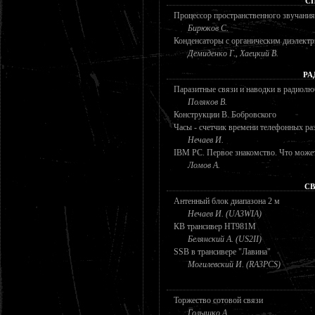
С
Процессор пространственного звучан
Бирюков С.
Конденсаторы с органическим диэлект
Демиденко Г., Хаецкий В.
РА
Паразитные связи и наводки в радиолю
Поляков В.
Конструкции В. Бобровского
Часы - счетчик времени телефонных ра
Нечаев И.
IBM PC. Первое знакомство. Что может
Ломов А.
СВ
Антенный блок диапазона 2 м
Нечаев И. (UA3WIA)
КВ трансивер НТ981М
Белянский А. (US2II)
SSB в трансивере "Лавина"
Могилевский И. (RA3PCS)
Торжество сотовой связи
Голышко А.