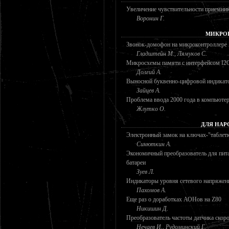
Увеличение чувствительности приемни
Воронин Г.
МИКРО
Звонок-домофон на микроконтроллере
Гладштейн М., Лямуков С.
Микросхемы памяти с интерфейсом I2C
Долгий А.
Выносной буквенно-цифровой индикат
Зайцев А.
Проблема ввода 2000 года в компьютер
Жлутко О.
ДЛЯ НАР
Электронный замок на ключах-"таблетк
Синюткин А.
Экономичный преобразователь для пит
батареи
Зуев Л.
Индикаторы уровня сетевого напряжен
Пахомов А.
Еще раз о доработках АОНов на Z80
Никишин Д.
Преобразователь частоты датчика скор
Нечаев И., Рудоминский Г.