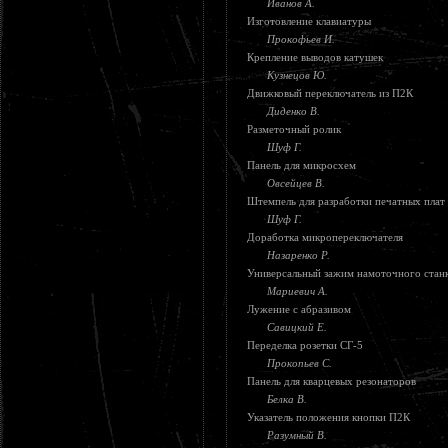
Иванов А.
Изготовление клавиатуры
Прокофьев И.
Крепление выводов катушек
Кузнецов Ю.
Движковый переключатель из П2К
Диденко В.
Разметочный ролик
Шуф Г.
Панель для микросхем
Овсейцев В.
Штемпель для разработки печатных плат
Шуф Г.
Доработка микропереключателя
Назаренко Р.
Универсальный зажим намоточного стан
Мариевич А.
Лужение с абразивом
Савицкий Е.
Переделка розетки СГ-5
Прокопьев С.
Панель для кварцевых резонаторов
Белка В.
Указатель положения кнопки П2К
Разумный В.