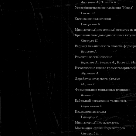
Анисимов А., Захаров А.
Усовершенствование паяльника "Искра"
Саенко И.
Склеивание полистирола
Сикорский А.
Миниатюрный переменный резистор из 
Крепление выводов однослойных катуше
Савельев П.
Вариант механического способа формир
Барыкин А.
Ремонт и восстановление…
Берников А., Реутов А., Басов В., Ма
Изготовление ящиков громкоговорителей
Журенков А.
Доработка штыревого разъема
Маркин В.
Формирование монтажных площадок
Клепач Е.
Кабельный переходник-удлинитель
Пересыпкин А.
Изоляционная втулка
Савицкий Е.
Миниатюрный переключатель
Монтажные стойки из резисторов
Савицкий Е.