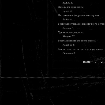
Журян В.
Панель для микросхем
Ярмак И.
Изготовление ферритового стержня
Бойко А.
Усовершенствование намоточного устро
Кумова А.
Удаление нитрокраски
Умаров Ш.
Восстановление хлорного железа
Колобов В.
Браслет для снятия статического заряда
Сенкевич В.
Назад
1
2