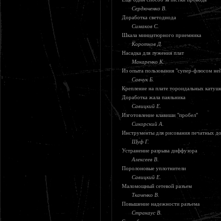
Сердюченко В.
Доработка светодиода
Симаков С.
Шкала миниатюрного приемника
Коротков Д.
Насадка для лужения плат
Макаренко К.
Из опыта пользования "супер-флюсом не
Савчук Б.
Крепление на плате тороидальных катуш
Доработка жала паяльника
Савицкий Е.
Изготовление клавиши "пробел"
Сикорский А.
Инструменты для рисования печатных д
Шуф Г.
Устранение разрыва диффузора
Алексеев В.
Поролоновые уплотнители
Савицкий Е.
Маломощный сетевой разъем
Ткаченко В.
Повышение надежности разъема
Стракаус В.