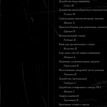
Доработка жала паяльника
Сокол М.
Доработка малогабаритного переключат
Рожко М.
Самодельные аккумуляторные зажимы
Иванов А.
Приспособление для демонтажа элемент
Ефанов В.
Копировальный станок
Руденко В.
Клей для органического стекла
Колесник В.
Еще один способ пайки аллюминия
Петров А.
Хранение соединительных шнуров
Герасимов В.
Изготовление штыревой части разъема
Титович В.
Доработка светодиодов
Сабурин С.
Доработка телефонного гнезда ГК-2
Минаев С.
Защита надписей
Терентьев В.
Крепление тонкого сверла