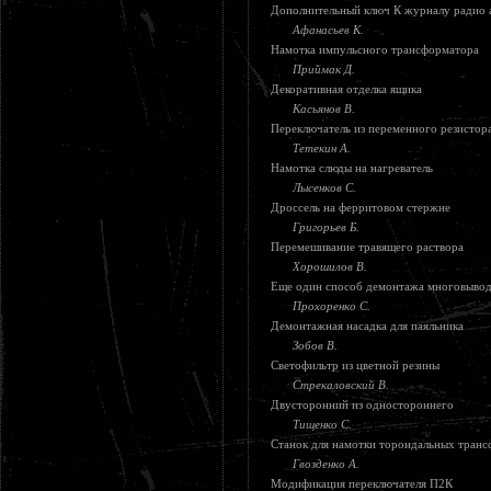
Дополнительный ключ К журналу радио 
Афанасьев К.
Намотка импульсного трансформатора
Приймак Д.
Декоративная отделка ящика
Касьянов В.
Переключатель из переменного резистор
Тетекин А.
Намотка слюды на нагреватель
Лысенков С.
Дроссель на ферритовом стержне
Григорьев Б.
Перемешивание травящего раствора
Хорошилов В.
Еще один способ демонтажа многовывод
Прохоренко С.
Демонтажная насадка для паяльника
Зобов В.
Светофильтр из цветной резины
Стрекаловский В.
Двусторонний из одностороннего
Тищенко С.
Станок для намотки тороидальных тран
Гвозденко А.
Модификация переключателя П2К