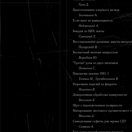
Грек Д.
Приготовление хлорного железа
Злотников А.
Если винт не вывертывается
Недзвецкий А.
Бандаж из ПВХ ленты
Савицкий Е.
Восстановление дисковых аккумуляторов
Погарский В.
Беспаечный монтаж микросхем
Воробьев Ю.
"Третья" рука из двух штативов
Потапов С.
Переделка зажима ЗМ1-1
Томчин М., Урумбегликов В.
Разрезание изделий из феррита
Никитин В.
Декоративная обработка поверхности
Васильев Б.
Щуп с переключением полярности
Матирование листового органического с
Моисеев А.
Самодельные софиты для экрана СДУ
Синякин А.
Еще один способ зачистки провода