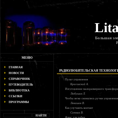
Lit
Большая эле
МЕНЮ
ГЛАВНАЯ
РАДИОЛЮБИТЕЛЬСКАЯ ТЕХНОЛОГ
НОВОСТИ
СПРАВОЧНИК
Пульт управления
Красовский А.
ПУТЕВОДИТЕЛЬ
Изготовление малоразмерного трансфор
БИБЛИОТЕКА
Любушин Л.
ССЫЛКИ
Чтобы легко снимались ручки управлени
ПРОГРАММЫ
Левашов В.
Как улучшить контакт
Сотник В.
Флюс для пайки