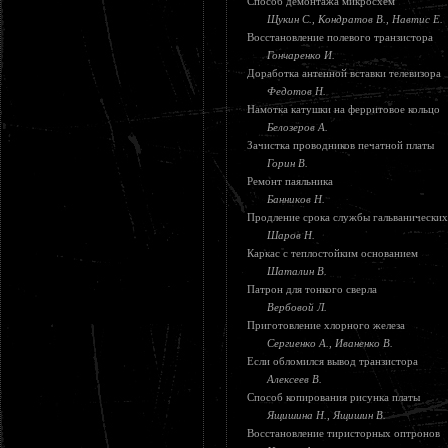
Способ демонтажа микросхем
Щукин С., Кондратов В., Навтис Е.
Восстановление полевого транзистора
Гончаренко И.
Доработка антенной вставки телевизора
Федотов Н.
Намотка катушки на ферритовое кольцо
Белозеров А.
Зачистка проводников печатной платы
Горин В.
Ремонт паяльника
Банников Н.
Продление срока службы гальванических
Шаров Н.
Каркас с теплостойким основанием
Шаталин В.
Патрон для тонкого сверла
Вербовой Л.
Приготовление хлорного железа
Сергиенко А., Иваненко В.
Если обломился вывод транзистора
Алексеев В.
Способ копирования рисунка платы
Ящишина Н., Ящишин В.
Восстановление тиристорных оптронов