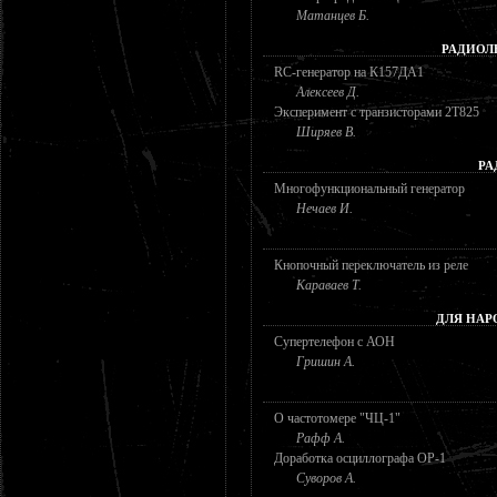
Матанцев Б.
РАДИОЛ
RC-генератор на К157ДА1
Алексеев Д.
Эксперимент с транзисторами 2Т825
Ширяев В.
РА
Многофункциональный генератор
Нечаев И.
Кнопочный переключатель из реле
Караваев Т.
ДЛЯ НАР
Супертелефон с АОН
Гришин А.
О частотомере "ЧЦ-1"
Рафф А.
Доработка осциллографа ОР-1
Суворов А.