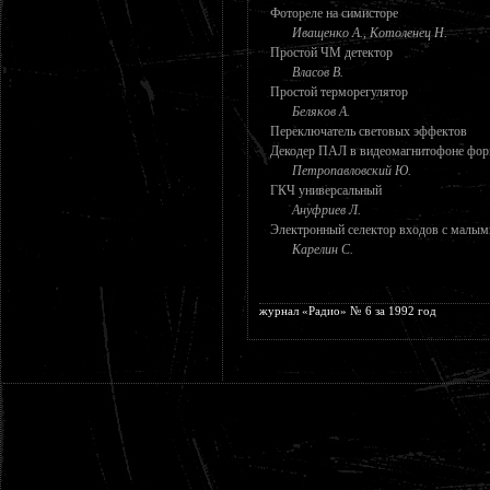
Фотореле на симисторе
Иващенко А., Котоленец Н.
Простой ЧМ детектор
Власов В.
Простой терморегулятор
Беляков А.
Переключатель световых эффектов
Декодер ПАЛ в видеомагнитофоне фо
Петропавловский Ю.
ГКЧ универсальный
Ануфриев Л.
Электронный селектор входов с малы
Карелин С.
журнал «Радио» № 6 за 1992 год