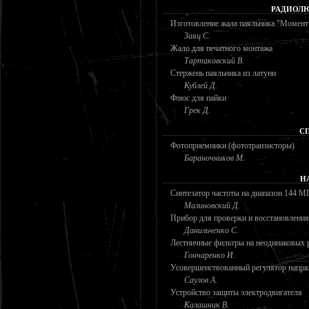
РАДИОЛЮ
Изготовление жала паяльника "Момент
Заяц С.
Жало для печатного монтажа
Тартаковский В.
Стержень паяльника из латуни
Кублей Д.
Флюс для пайки
Грек Д.
С
Фотоприемники (фототранзисторы)
Бараночников М.
Н
Синтезатор частоты на диапазон 144 М
Малиновский Д.
Прибор для проверки и восстановления
Данильченко С.
Лестничные фильтры на неодинаковых 
Гончаренко И.
Усовершенствованный регулятор напр
Саулов А.
Устройство защиты электродвигателя
Калашник В.