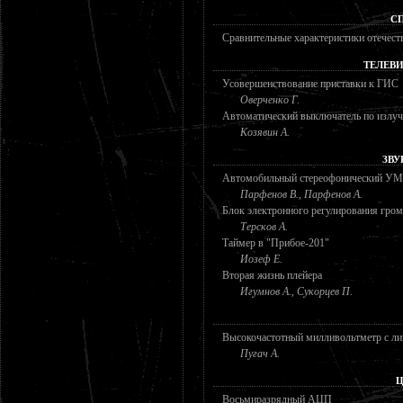
С
Сравнительные характеристики отече
ТЕЛЕВ
Усовершенствование приставки к ГИС
Оверченко Г.
Автоматический выключатель по излуч
Козявин А.
ЗВУ
Автомобильный стереофонический У
Парфенов В., Парфенов А.
Блок электронного регулирования гром
Терсков А.
Таймер в "Прибое-201"
Иозеф Е.
Вторая жизнь плейера
Игумнов А., Сукорцев П.
Высокочастотный милливольтметр с л
Пугач А.
Ц
Восьмиразрядный АЦП