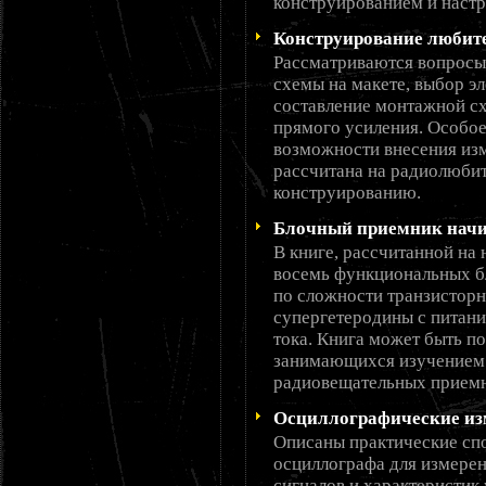
конструированием и наст
Конструирование любит
Рассматриваются вопросы
схемы на макете, выбор э
составление монтажной с
прямого усиления. Особо
возможности внесения изм
рассчитана на радиолюби
конструированию.
Блочный приемник нач
В книге, рассчитанной н
восемь функциональных бл
по сложности транзистор
супергетеродины с питани
тока. Книга может быть п
занимающихся изучением 
радиовещательных приемн
Осциллографические изм
Описаны практические сп
осциллографа для измерен
сигналов и характеристик 