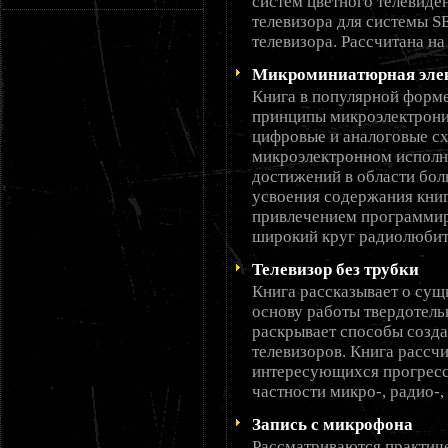
систем цветного телевиде
телевизора для системы S
телевизора. Рассчитана н
Микроминиатюрная эле
Книга в популярной форм
принципы микроэлектрони
цифровые и аналоговые сх
микроэлектронном исполн
достижений в области бол
усвоения содержания книг
привлечением программир
широкий круг радиолюбит
Телевизор без трубки
Книга рассказывает о сущ
основу работы твердотель
раскрывает способы созд
телевизоров. Книга рассчи
интересующихся прогрессо
частности микро-, радио-,
Запись с микрофона
Рассматриваются практич