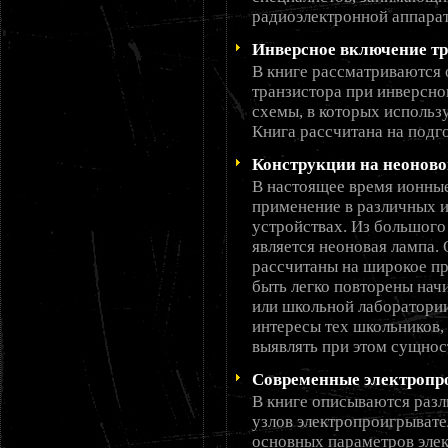
радиоэлектронной аппара
Инверсное включение тр
В книге рассматриваются 
транзистора при инверсн
схемы, в которых использ
Книга рассчитана на подг
Конструкции на неоновой
В настоящее время ионные
применение в различных 
устройствах. Из большог
является неоновая лампа.
рассчитаны на широкое пр
быть легко повторены на
или школьной лаборатории
интересы тех школьников,
выявлять при этом сущнос
Современные электропр
В книге описываются раз
узлов электропроигрывате
основных параметров элек