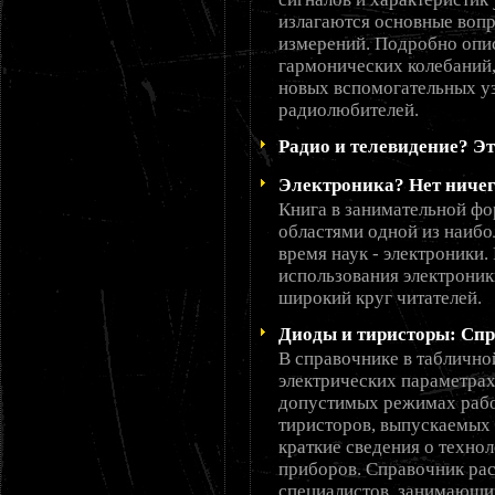
излагаются основные воп
измерений. Подробно опи
гармонических колебаний,
новых вспомогательных уз
радиолюбителей.
Радио и телевидение? Эт
Электроника? Нет ничего
Книга в занимательной фо
областями одной из наибо
время наук - электроники.
использования электроник
широкий круг читателей.
Диоды и тиристоры: Сп
В справочнике в табличн
электрических параметрах
допустимых режимах рабо
тиристоров, выпускаемых
краткие сведения о техно
приборов. Справочник ра
специалистов, занимающи