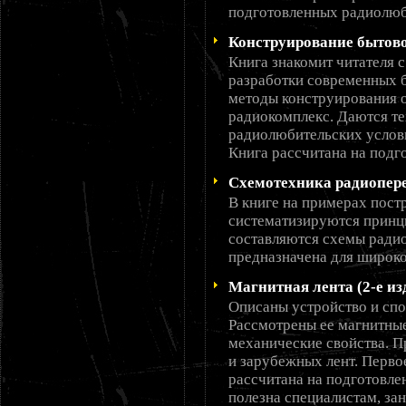
подготовленных радиолюб
Конструирование бытов
Книга знакомит читателя 
разработки современных 
методы конструирования 
радиокомплекс. Даются те
радиолюбительских услови
Книга рассчитана на подг
Схемотехника радиопер
В книге на примерах пост
систематизируются принци
составляются схемы ради
предназначена для широко
Магнитная лента (2-е из
Описаны устройство и спо
Рассмотрены ее магнитные
механические свойства. 
и зарубежных лент. Первое
рассчитана на подготовле
полезна специалистам, з