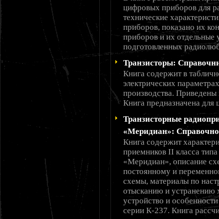
цифровых приборов для р
технические характерист
приборов, показано их ко
приборов и их отдельные 
подготовленных радиолюб
Транзисторы: Справочн
Книга содержит в таблич
электрических параметрах
производства. Приведены 
Книга предназначена для 
Транзисторные радиопр
«Меридиан»: Справочное
Книга содержит характер
приемников II класса тип
«Меридиан», описание схе
постоянному и переменно
схемы, материалы по наст
отысканию и устранению х
устройство и особенности
серии К-237. Книга рассч