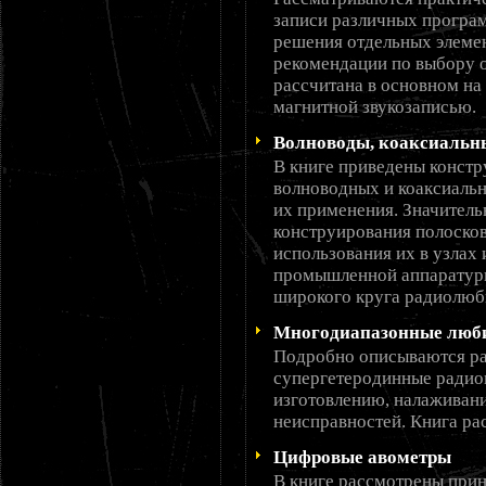
записи различных програ
решения отдельных элемен
рекомендации по выбору 
рассчитана в основном н
магнитной звукозаписью.
Волноводы, коаксиальн
В книге приведены констр
волноводных и коаксиальн
их применения. Значитель
конструирования полоско
использования их в узлах
промышленной аппаратуры
широкого круга радиолюб
Многодиапазонные люб
Подробно описываются ра
супергетеродинные радио
изготовлению, налаживан
неисправностей. Книга ра
Цифровые авометры
В книге рассмотрены при