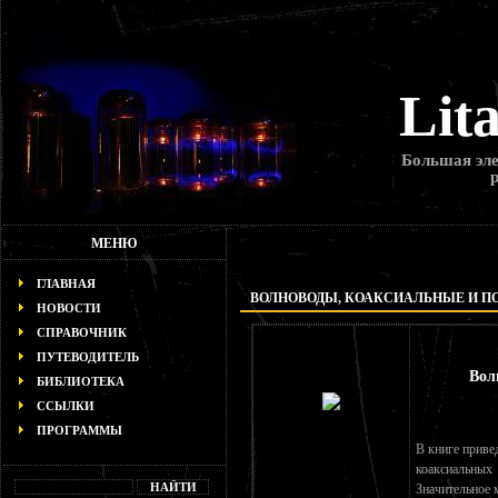
Lit
Большая эле
МЕНЮ
ГЛАВНАЯ
ВОЛНОВОДЫ, КОАКСИАЛЬНЫЕ И П
НОВОСТИ
СПРАВОЧНИК
ПУТЕВОДИТЕЛЬ
Вол
БИБЛИОТЕКА
ССЫЛКИ
ПРОГРАММЫ
В книге приве
коаксиальны
Значительное 