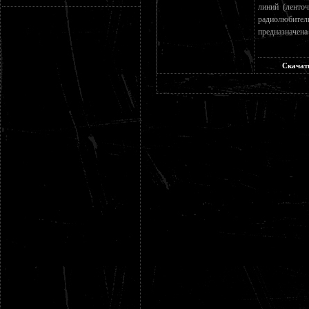
линий (ленто
радиолюбите
предназначена
Скачат