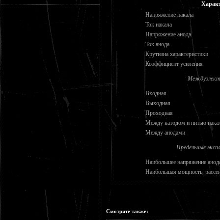
Харак
Напряжение накала
Ток накала
Напряжение анода
Ток анода
Крутизна характеристики
Коэффициент усиления
Междуэлект
Входная
Выходная
Проходная
Между катодом и нитью нака
Между анодами
Предельные эксп
Наибольшее напряжение анод
Наибольшая мощность, рассе
Смотрите также: