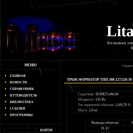
Lit
Большая эле
МЕНЮ
Справо
ГЛАВНАЯ
ТРАНСФОРМАТОР ТПП-308-127/220-50
НОВОСТИ
СПРАВОЧНИК
Сердечник:
ПЛМ27х40х36
ПУТЕВОДИТЕЛЬ
Мощность:
135 Вт
БИБЛИОТЕКА
Ток первичной обмотки:
1,4/0,79 А
ССЫЛКИ
Масса:
2,9 кг
ПРОГРАММЫ
Выводы обмоток
11-12