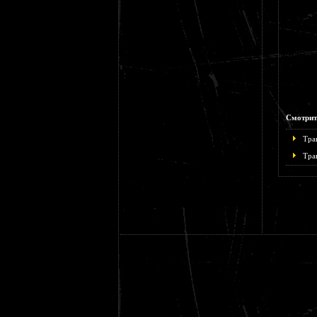
Смотрит
Тра
Тра