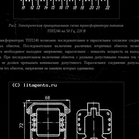
Рис2. Электрическая принципиальная схема трансформатора питания
ТПП246 на 50 Гц, 220 В
ансформаторах ТПП246 возможно последовательное и параллельное согласное соедин
ых обмоток. Последовательное включение различных вторичных обмоток позво
ть необходимое выходное напряжение, параллельное - повысить мощность на выхо
х. При последовательном включении обмоток с разными допустимыми токами ток ч
 не должен превышать минимально допустимого. Параллельное соединение допуска
ля тех обмоток, напряжение на зажимах которых одинаковы.