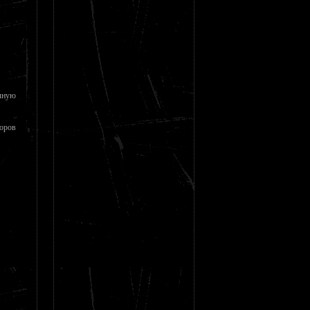
чную
торов