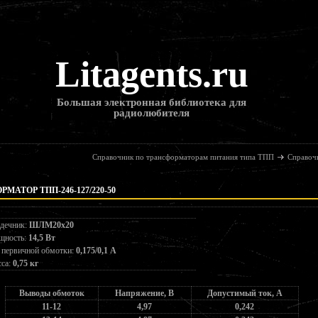
Litagents.ru
Большая электронная библиотека для
радиолюбителя
Справочник по трансформаторам питания типа ТПП
Справоч
МАТОР ТПП-246-127/220-50
дечник:
ШЛМ20х20
щность:
14,5 Вт
 первичной обмотки:
0,175/0,1 А
са:
0,75 кг
Выводы обмоток
Напряжение, В
Допустимый ток, А
11-12
4,97
0,242