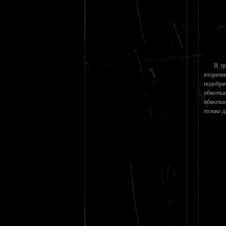
В тр
вторичн
подобра
обмотка
обмотки
только д