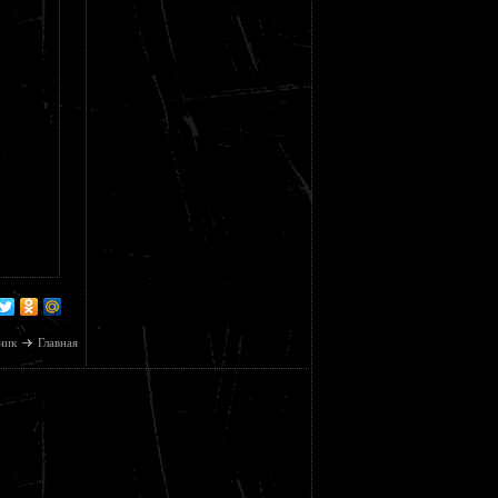
ник
Главная