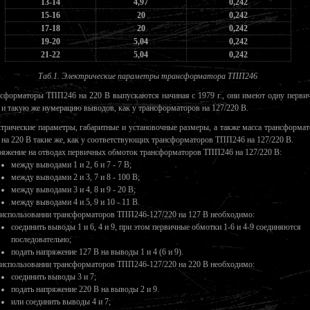
13-14
4,97
0,242
15-16
20
0,242
17-18
20
0,242
19-20
5,04
0,242
21-22
5,04
0,242
Таб.1. Электрические параметры трансформатора ТПП246
сформаторы ТПП246 на 220 В выпускаются начиная с 1979 г., они имеют одну перви
 и такую же нумерацию выводов, как у трансформаторов на 127/220 В.
трические параметры, габаритные и установочные размеры, а также масса трансформа
на 220 В такие же, как у соответствующих трансформаторов ТПП246 на 127/220 В.
яжение на отводах первичных обмоток трансформаторов ТПП246 на 127/220 В:
между выводами 1 и 2, 6 и 7 - 7 В;
между выводами 2 и 3, 7 и 8 - 100 В;
между выводами 3 и 4, 8 и 9 - 20 В;
между выводами 4 и 5, 9 и 10 - 11 В.
использовании трансформаторов ТПП246-127/220 на 127 В необходимо:
соединить выводы 1 и 6, 4 и 9, при этом первичные обмотки 1-6 и 4-9 соединяются
последовательно;
подать напряжение 127 В на выводы 1 и 4 (6 и 9).
использовании трансформаторов ТПП246-127/220 на 220 В необходимо:
соединить выводы 3 и 7;
подать напряжение 220 В на выводы 2 и 9.
или соединить выводы 4 и 7;