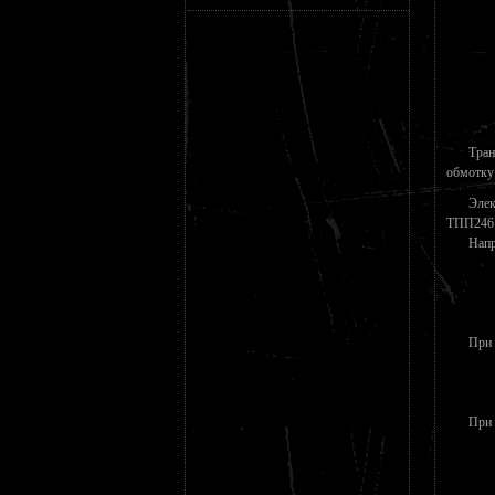
Тран
обмотку
Элек
ТПП246 
Напр
При 
При 