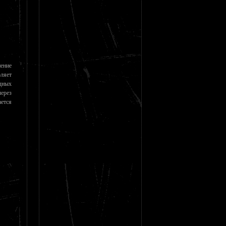
ение
ляет
дных
ерез
ется