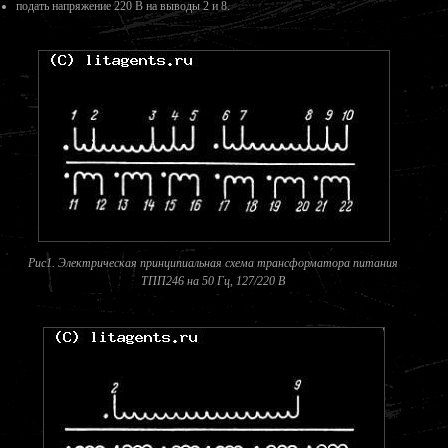
подать напряжение 220 В на выводы 2 и 8.
Рис1. Электрическая принципиальная схема трансформатора питания
ТПП246 на 50 Гц, 127/220 В