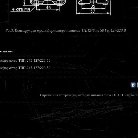
Рис3. Конструкция трансформатора питания ТПП246 на 50 Гц, 127/220 В
е также:
нсформатор ТПП-245-127/220-50
нсформатор ТПП-247-127/220-50
Справочник по трансформаторам питания типа ТПП
Справоч