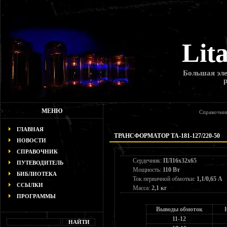
Lit
Большая эле
МЕНЮ
Справочни
ГЛАВНАЯ
ТРАНСФОРМАТОР ТА-181-127/220-50
НОВОСТИ
СПРАВОЧНИК
Сердечник:
ПЛ16х32х65
ПУТЕВОДИТЕЛЬ
Мощность:
110 Вт
БИБЛИОТЕКА
Ток первичной обмотки:
1,1/0,65 А
ССЫЛКИ
Масса:
2,1 кг
ПРОГРАММЫ
Выводы обмоток
11-12