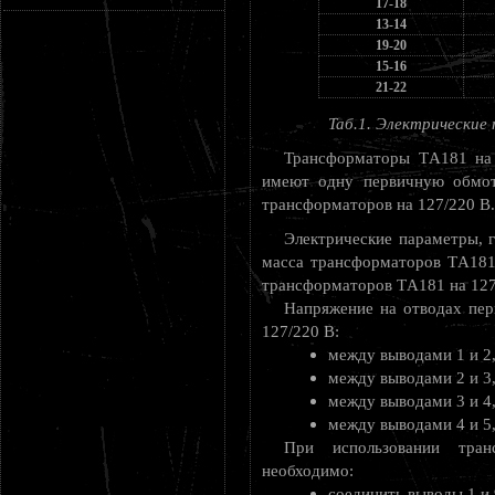
17-18
13-14
19-20
15-16
21-22
Таб.1. Электрически
Трансформаторы ТA181 на 
имеют одну первичную обмот
трансформаторов на 127/220 В.
Электрические параметры, 
масса трансформаторов ТA181
трансформаторов ТA181 на 127
Напряжение на отводах пе
127/220 В:
между выводами 1 и 2, 
между выводами 2 и 3, 
между выводами 3 и 4, 
между выводами 4 и 5, 
При использовании тра
необходимо:
соединить выводы 1 и 