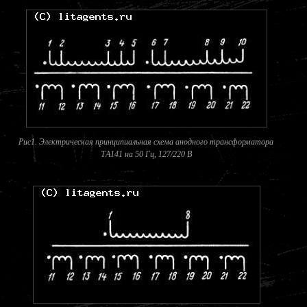
Рис1. Электрическая принципиальная схема анодного трансформатора
ТA141 на 50 Гц, 127/220 В