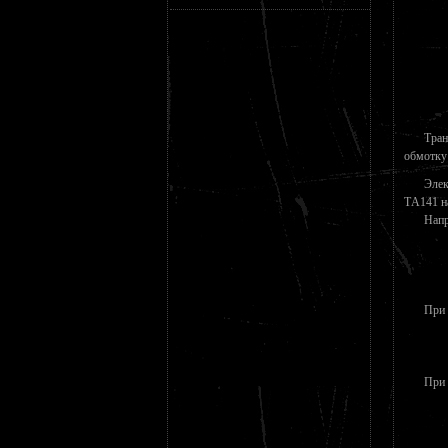
Тран
обмотку
Элек
ТA141 на
Напр
При 
При 