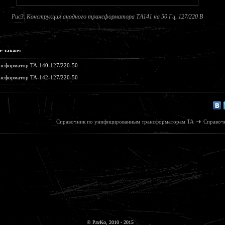
Рис3. Конструкция анодного трансформатора ТA141 на 50 Гц, 127/220 В
е также:
нсформатор ТА-140-127/220-50
нсформатор ТА-142-127/220-50
Справочник по унифицированным трансформаторам ТА
Справоч
© PavKo, 2010 - 2015