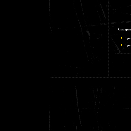
Смотрит
Тра
Тра