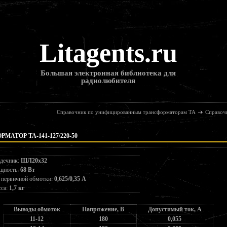
Litagents.ru
Большая электронная библиотека для
радиолюбителя
Справочник по унифицированным трансформаторам ТА
Справоч
МАТОР ТА-141-127/220-50
дечник:
ШЛ20х32
щность:
68 Вт
 первичной обмотки:
0,625/0,35 А
са:
1,7 кг
Выводы обмоток
Напряжение, В
Допустимый ток, А
11-12
180
0,055