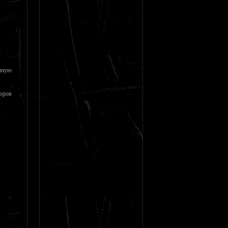
чную
торов