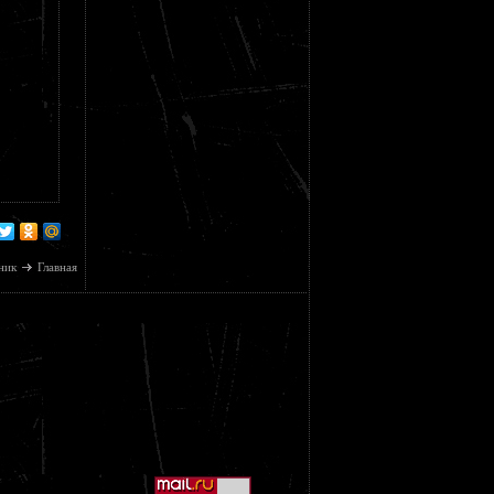
ник
Главная