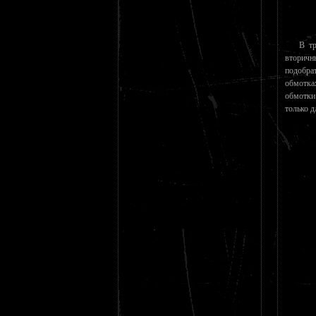
В тр
вторичн
подобра
обмотка
обмотки
только д