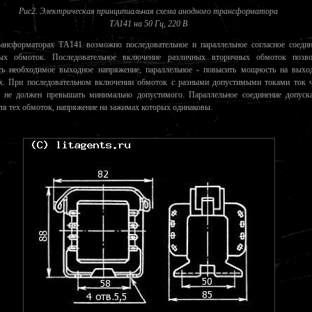
Рис2. Электрическая принципиальная схема анодного трансформатора
ТA141 на 50 Гц, 220 В
ансформаторах ТA141 возможно последовательное и параллельное согласное соедин
ых обмоток. Последовательное включение различных вторичных обмоток позво
ть необходимое выходное напряжение, параллельное - повысить мощность на выхо
х. При последовательном включении обмоток с разными допустимыми токами ток ч
 не должен превышать минимально допустимого. Параллельное соединение допуска
ля тех обмоток, напряжение на зажимах которых одинаковы.