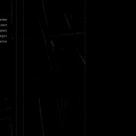
ение
ляет
дных
ерез
ется