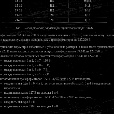
13-14
180
0,055
15-16
112
0,18
17-18
112
0,18
19-20
20
0,18
21-22
20
0,18
Таб.1. Электрические параметры трансформатора ТA141
сформаторы ТA141 на 220 В выпускаются начиная с 1979 г., они имеют одну перви
 и такую же нумерацию выводов, как у трансформаторов на 127/220 В.
трические параметры, габаритные и установочные размеры, а также масса трансформа
 220 В такие же, как у соответствующих трансформаторов ТA141 на 127/220 В.
яжение на отводах первичных обмоток трансформаторов ТA141 на 127/220 В:
между выводами 1 и 2, 6 и 7 - 110 В;
между выводами 2 и 3, 7 и 8 - 10 В;
между выводами 3 и 4, 8 и 9 - 7 В;
между выводами 4 и 5, 9 и 10 - 7 В.
использовании трансформаторов ТA141-127/220 на 127 В необходимо:
соединить выводы 1 и 6, 4 и 9, при этом первичные обмотки 1-6 и 4-9 соединяются
параллельно;
подать напряжение 127 В на выводы 1 и 4.
использовании трансформаторов ТA141-127/220 на 220 В необходимо:
соединить выводы 2 и 6;
подать напряжение 220 В на выводы 1 и 8.