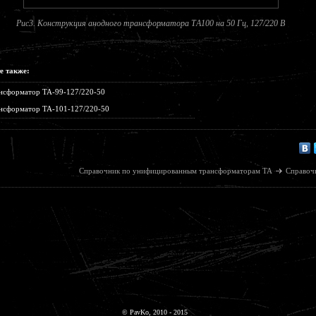
Рис3. Конструкция анодного трансформатора ТA100 на 50 Гц, 127/220 В
е также:
нсформатор ТА-99-127/220-50
нсформатор ТА-101-127/220-50
Справочник по унифицированным трансформаторам ТА
Справоч
© PavKo, 2010 - 2015