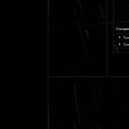
Смотрит
Тра
Тра