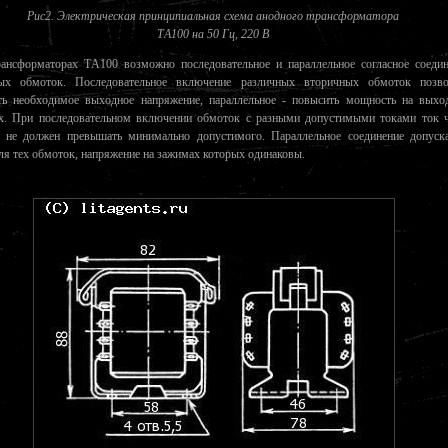
Рис2. Электрическая принципиальная схема анодного трансформатора
ТA100 на 50 Гц, 220 В
ансформаторах ТA100 возможно последовательное и параллельное согласное соедин
ых обмоток. Последовательное включение различных вторичных обмоток позво
ть необходимое выходное напряжение, параллельное - повысить мощность на выхо
х. При последовательном включении обмоток с разными допустимыми токами ток ч
 не должен превышать минимально допустимого. Параллельное соединение допуска
ля тех обмоток, напряжение на зажимах которых одинаковы.