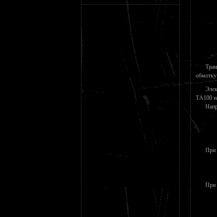
Тран
обмотку
Элек
ТA100 на
Напр
При 
При 