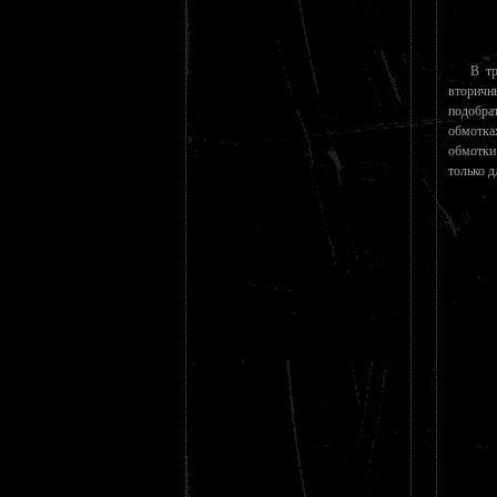
В тр
вторичн
подобра
обмотка
обмотки
только д