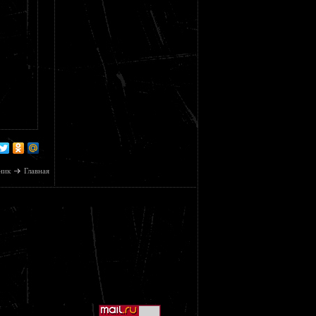
ник
Главная