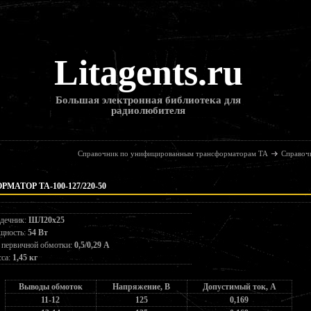
Litagents.ru
Большая электронная библиотека для
радиолюбителя
Справочник по унифицированным трансформаторам ТА
Справоч
МАТОР ТА-100-127/220-50
дечник:
ШЛ20х25
щность:
54 Вт
 первичной обмотки:
0,5/0,29 А
са:
1,45 кг
Выводы обмоток
Напряжение, В
Допустимый ток, А
11-12
125
0,169