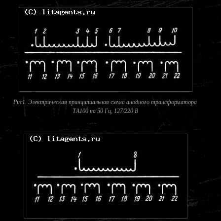
Рис1. Электрическая принципиальная схема анодного трансформатора
ТA100 на 50 Гц, 127/220 В