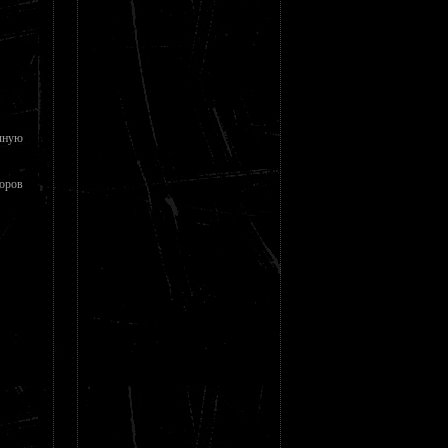
чную
торов