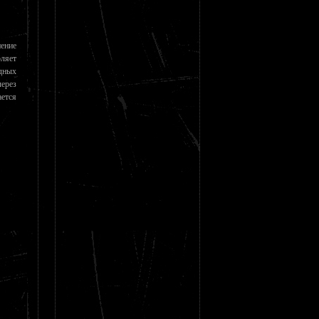
ение
ляет
дных
ерез
ется