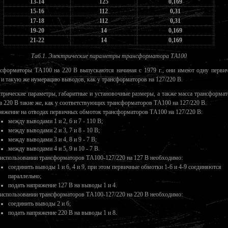
13-14
125
0,169
15-16
112
0,31
17-18
112
0,31
19-20
14
0,169
21-22
14
0,169
Таб.1. Электрические параметры трансформатора ТA100
сформаторы ТA100 на 220 В выпускаются начиная с 1979 г., они имеют одну перви
 и такую же нумерацию выводов, как у трансформаторов на 127/220 В.
трические параметры, габаритные и установочные размеры, а также масса трансформа
 220 В такие же, как у соответствующих трансформаторов ТA100 на 127/220 В.
яжение на отводах первичных обмоток трансформаторов ТA100 на 127/220 В:
между выводами 1 и 2, 6 и 7 - 110 В;
между выводами 2 и 3, 7 и 8 - 10 В;
между выводами 3 и 4, 8 и 9 - 7 В;
между выводами 4 и 5, 9 и 10 - 7 В.
использовании трансформаторов ТA100-127/220 на 127 В необходимо:
соединить выводы 1 и 6, 4 и 9, при этом первичные обмотки 1-6 и 4-9 соединяются
параллельно;
подать напряжение 127 В на выводы 1 и 4.
использовании трансформаторов ТA100-127/220 на 220 В необходимо:
соединить выводы 2 и 6;
подать напряжение 220 В на выводы 1 и 8.