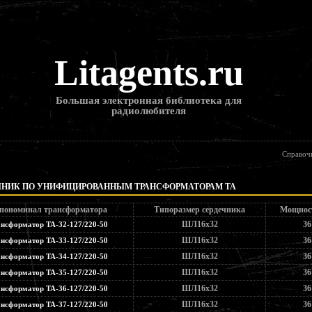
Litagents.ru
Большая электронная библиотека для
радиолюбителя
Справоч
ЧНИК ПО УНИФИЦИРОВАННЫМ ТРАНСФОРМАТОРАМ ТА
пономинал трансформатора
Типоразмер сердечника
Мощност
ШЛ16х32
36
нсформатор ТА-32-127/220-50
ШЛ16х32
36
нсформатор ТА-33-127/220-50
ШЛ16х32
36
нсформатор ТА-34-127/220-50
ШЛ16х32
36
нсформатор ТА-35-127/220-50
ШЛ16х32
36
нсформатор ТА-36-127/220-50
ШЛ16х32
36
нсформатор ТА-37-127/220-50