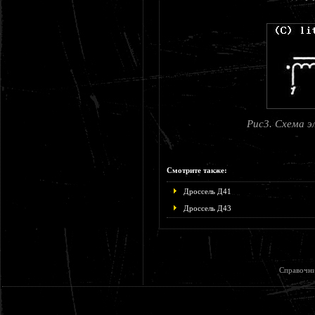
Рис3. Схема э
Смотрите также:
Дроссель Д41
Дроссель Д43
Справочни