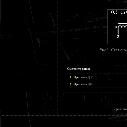
Рис3. Схема э
Смотрите также:
Дроссель Д38
Дроссель Д40
Справочни