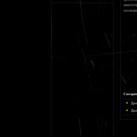
намоточ
изоляци
Смотрит
Дро
Дро