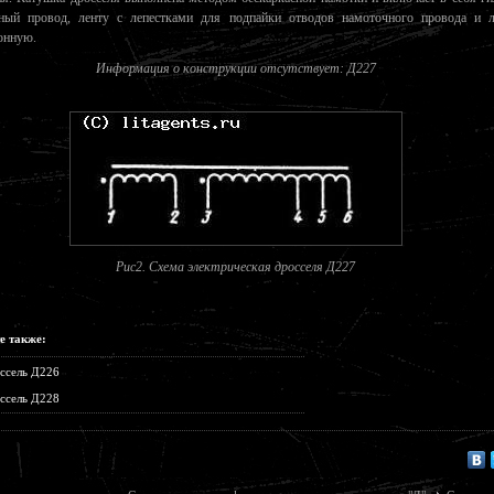
ный провод, ленту с лепестками для подпайки отводов намоточного провода и л
онную.
Информация о конструкции отсутствует: Д227
Рис2. Схема электрическая дросселя Д227
е также:
ссель Д226
ссель Д228