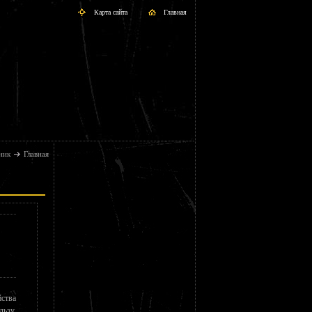
Карта сайта
Главная
ник
Главная
ства
льзу,