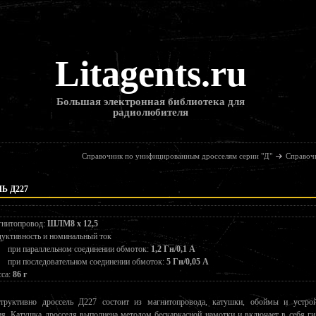
Litagents.ru
Большая электронная библиотека для
радиолюбителя
Справочник по унифицированным дросселям серии "Д"
Справоч
Ь Д227
нитопровод:
ШЛМ8 х 12,5
уктивность и номинальный ток
при параллельном соединении обмоток:
1,2 Гн/0,1 А
при последовательном соединении обмоток:
5 Гн/0,05 А
са:
86 г
труктивно дроссель Д227 состоит из магнитопровода, катушки, обоймы и устрой
ия. Катушка дросселя выполнена методом бескаркасной намотки и включает в себя ги