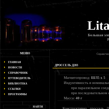
Lit
Большая эле
МЕНЮ
Справочни
ГЛАВНАЯ
ДРОССЕЛЬ Д203
НОВОСТИ
СПРАВОЧНИК
Магнитопровод:
ШЛ5 х 5
ПУТЕВОДИТЕЛЬ
Индуктивность и номиналь
БИБЛИОТЕКА
при параллельном сое
ССЫЛКИ
при последовательном
ПРОГРАММЫ
Масса:
40 г
Конструктивно дроссель Д