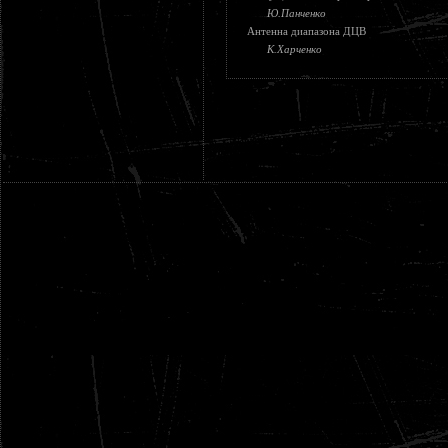
Ю.Панченко
Антенна диапазона ДЦВ
К.Xарченко