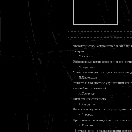
Автоматическое устройство для зарядки
батарей
М.Газизов
Эффективный компрессор речевого сигн
В.Скрипник
Усилитель мощности с двухтактным вхо
И.Паздников
Усилитель мощности с улучшенным спек
нелинейных искажений
А.Дьяконов
Цифровой экспозиметр
А.Ануфриев
Десятикомандная аппаратура радиоупра
А.Анучкин
Приставка к паяльнику с автоматически
А.Тычинин
«Бегущие огни» с расширенными возмо