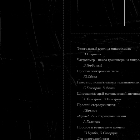
Телеграфный ключ на микросхемах
Н.Гаврилин
Частотомер - шкала трансивера на микр
В.Горбатый
Простые электронные часы
Ю.Сбоев
Генератор испытательных телевизионных
С.Елизаров, В.Фокин
Широкополосный малошумящий антенный
А.Тимофеев, В.Тимофеев
Простой стереоусилитель
Г.Крылов
«Яуза-212» - стереофонический
А.Галанчук
Простое и точное реле времени
Ю.Цумбо, О.Скворцов
Для новогодней елки