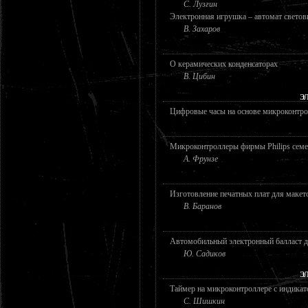
С. Лузгин
Электронная игрушка – автомат свето
В. Захаров
О керамических конденсаторах
В. Цибин
Э
Цифровые часы на основе микроконтр
Микроконтроллеры фирмы Philips семе
А. Фрунзе
Изготовление печатных плат для макето
В. Баранов
Автомобильный электронный балласт д
Ю. Садиков
Э
Таймер на микроконтроллере с индикато
С. Шишкин