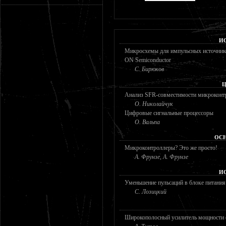
И
Микросхемы для импульсных источни
ON Semiconductor
С. Бирюков
Ц
Анализ SFR-совместимости микроконт
О. Николайчук
Цифровые сигнальные процессоры
О. Вальпа
ОС
Микроконтроллеры? Это же просто!
А. Фрунзе, А. Фрунзе
И
Уменьшение пульсаций в блоке питания
С. Лозицкий
Широкополосный усилитель мощности с