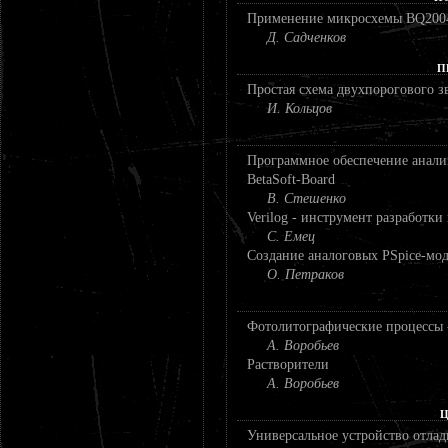
Применение микросхемы BQ2004
Д. Садченков
П
Простая схема двухпорогового з
И. Кольцов
Программное обеспечение анали
BetaSoft-Board
В. Стешенко
Verilog - инструмент разработк
С. Емец
Создание аналоговых PSpice-мо
О. Петраков
Фотолитографические процессы -
А. Воробьев
Растворители
А. Воробьев
Ц
Универсальное устройство отла