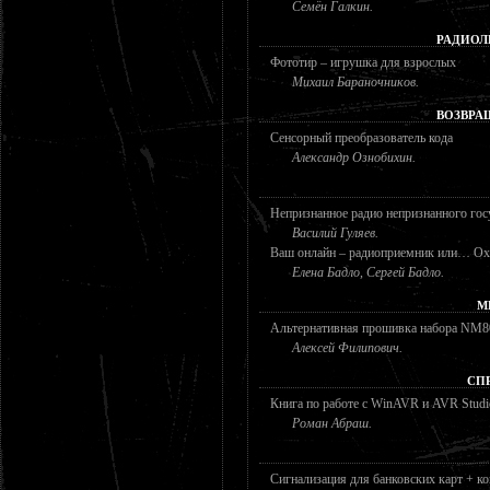
Семён Галкин.
РАДИОЛ
Фототир – игрушка для взрослых
Михаил Бараночников.
ВОЗВРА
Сенсорный преобразователь кода
Александр Ознобихин.
Непризнанное радио непризнанного гос
Василий Гуляев.
Ваш онлайн – радиоприемник или… Ох
Елена Бадло, Сергей Бадло.
М
Альтернативная прошивка набора NM80
Алексей Филипович.
СП
Книга по работе с WinAVR и AVR Studi
Роман Абраш.
Сигнализация для банковских карт + к