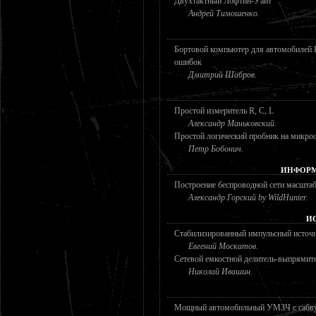
Двухтактный Лофтин-Уайт
Андрей Тимошенко.
Бортовой компьютер для автомобилей 
ошибок
Дмитрий Шабров.
Простой измеритель R, C, L
Александр Маньковский.
Простой логический пробник на микр
Петр Бобонич.
ИНФОРМ
Построение беспроводной сети масштаб
Александр Горский by WildHunter.
И
Стабилизированный импульсный источни
Евгений Москатов.
Сетевой емкостной делитель-выпрямит
Николай Ивашин.
Мощный автомобильный УМЗЧ с сабв