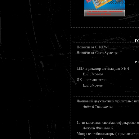
Г
Новости от C·NEWS
Новости от Сisco Systems
РЛ
LED индикатор сигнала для УНЧ
Е.Л. Яковлев
ИК – ретранслятор
Е.Л. Яковлев.
Ламповый двухтактный усилитель с не
Андрей Тимошенко.
15-ти канальная система инфракрасног
Алексей Филипович.
Мощные стабилизаторы (нормализаторы