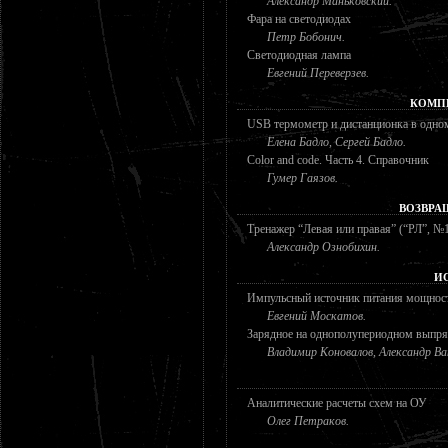
Александр Маньковский.
Фара на светодиодах
Петр Бобонич.
Светодиодная лампа
Евгений Переверзев.
КОМП
USB термометр и дистанционка в одном
Елена Бадло, Сергей Бадло.
Color and code. Часть 4. Справочник
Гумер Гаязов.
ВОЗВРА
Тренажер “Левая или правая” (“РЛ”, №1/
Александр Ознобихин.
И
Импульсный источник питания мощнос
Евгений Москатов.
Зарядное на однополупериодном выпр
Владимир Коновалов, Александр Ва
Аналитические расчеты схем на ОУ
Олег Петраков.