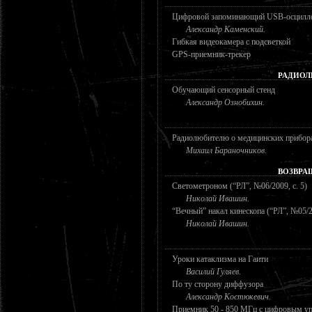
Цифровой запоминающий USB-осцил
Александр Каменский.
Гибкая видеокамера с подсветкой
GPS-приемник-трекер
РАДИОЛ
Обучающий сенсорный стенд
Александр Ознобихин.
Радиолюбителю о медицинских прибора
Михаил Бараночников.
ВОЗВРА
Светометроном (“РЛ”, №06/2009, с. 5)
Николай Ивашин.
“Вечный” накал кинескопа (“РЛ”, №05/20
Николай Ивашин.
Уроки катаклизма на Гаити
Василий Гуляев.
По ту сторону диффузора
Александр Костюкевич.
Приемник 50 - 850 МГц с цифровым уп