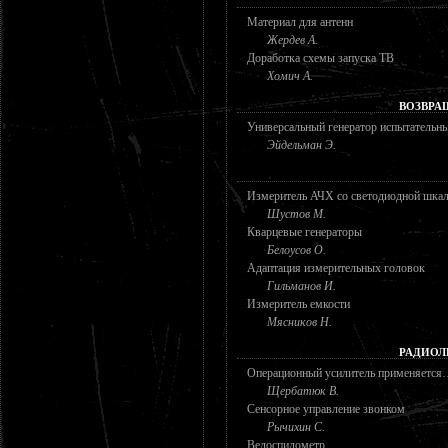
Материал для антенн
Жердев А.
Доработка схемы запуска ТВ
Хомич А.
ВОЗВРА
Универсальный генератор испытательн
Эйдельман Э.
Измеритель АЧХ со светодиодной шка
Шустов М.
Кварцевые генераторы
Белоусов О.
Адаптация измерительных головок
Гильманов И.
Измеритель емкости
Мясников Н.
РАДИОЛ
Операционный усилитель применяется…
Щербатюк В.
Сенсорное управление звонком
Рычихин С.
Велоспидометр