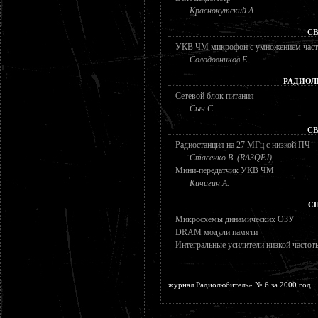
Краснокутский А.
СВ
УКВ ЧМ микрофон с умножением час
Солодовников Е.
РАДИОЛ
Сетевой блок питания
Сыч С.
СВ
Радиостанция на 27 МГц с низкой ПЧ
Стасенко В. (RA3QEJ)
Мини-передатчик УКВ ЧМ
Кичигин А.
С
Микросхемы динамических ОЗУ
DRAM модули памяти
Интегральные усилители низкой частот
журнал Радиолюбитель» № 6 за 2000 год