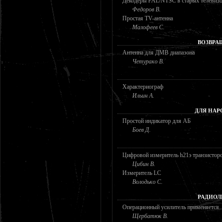
Декодеры PAL/NTSC в старых телевиз
Федоров В.
Простая TV-антенна
Малофеев С.
ВОЗВРА
Антенна для ДМВ диапазона
Четурако В.
Характериограф
Ильин А.
ДЛЯ НАР
Простой индикатор для АБ
Боев Д.
Цифровой измеритель h21э транзистор
Цибин В.
Измеритель LC
Володько С.
РАДИОЛ
Операционный усилитель применяется…
Щербатюк В.