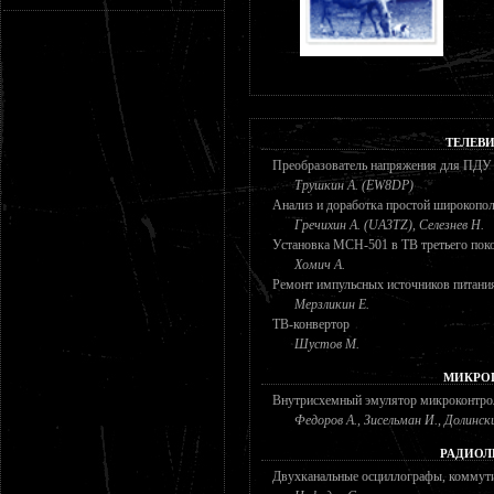
ТЕЛЕВ
Преобразователь напряжения для ПДУ
Трушкин А. (EW8DP)
Анализ и доработка простой широкопо
Гречихин А. (UA3TZ), Селезнев Н.
Установка МСН-501 в ТВ третьего пок
Хомич А.
Ремонт импульсных источников питани
Мерзликин Е.
ТВ-конвертор
Шустов М.
МИКРО
Внутрисхемный эмулятор микроконтро
Федоров А., Зисельман И., Долинск
РАДИОЛ
Двухканальные осциллографы, коммут