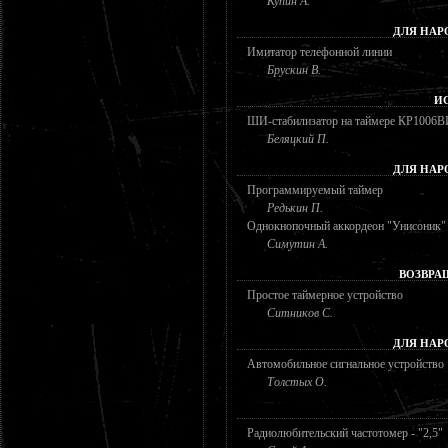
Купин А.
ДЛЯ НАР
Имитатор телефонной линии
Брускин В.
И
ШИ-стабилизатор на таймере КР1006
Беляцкий П.
ДЛЯ НАР
Программируемый таймер
Редькин П.
Однокнопочный аккордеон "Унисоник"
Симутин А.
ВОЗВРА
Простое таймерное устройство
Ситников С.
ДЛЯ НАР
Автомобильное сигнальное устройство
Толстых О.
Радиолюбительский частотомер - "2,5"