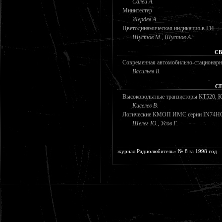
Салей А.
Минитестер
Жердев А.
Цветодинамическая индикация в ГИ
Шустов М., Шустов А.
СВ
Современная автомобильно-стационарн
Васильев В.
С
Высоковольтные транзисторы КТ520, 
Киселев В.
Логические КМОП ИМС серии IN74H
Шелег Ю., Усов Г.
журнал Радиолюбитель» № 8 за 1998 год