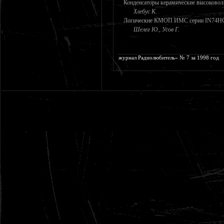
Конденсаторы керамические высоково
Хлебус К.
Логические КМОП ИМС серии IN74H
Шелег Ю., Усов Г.
журнал Радиолюбитель» № 7 за 1998 год