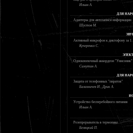
Ильин А.
ДЛЯ НАР
Адаптеры для автозаписи информации
Шустов М.
ЗВУ
Активный микрофон к диктофону за 1
Кучеренко С.
ЭЛЕК
Однокнопочный аккордеон "Унисоник"
Симутин А.
ДЛЯ НАР
Защита от телефонных "пиратов"
Балахничев И., Дрик А.
И
Устройство бесперебойного питания
Ильин А.
Релепрерыватель в термопаке
Беляцкий П.