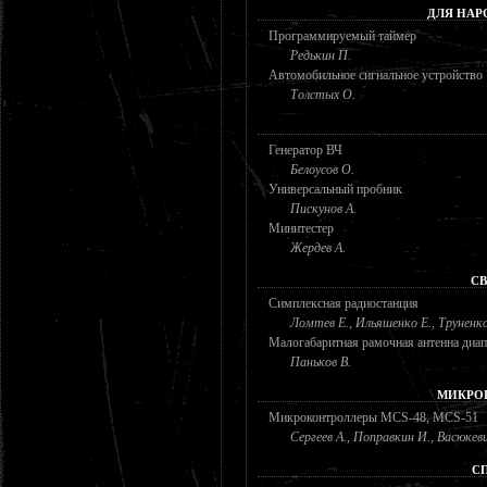
ДЛЯ НАР
Программируемый таймер
Редькин П.
Автомобильное сигнальное устройство
Толстых О.
Генератор ВЧ
Белоусов О.
Универсальный пробник
Пискунов А.
Минитестер
Жердев А.
СВ
Симплексная радиостанция
Ломтев Е., Ильяшенко Е., Труненко
Малогабаритная рамочная антенна диа
Паньков В.
МИКРО
Микроконтроллеры MCS-48, MCS-51
Сергеев А., Поправкин И., Васюкеви
С