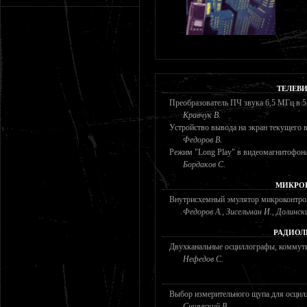
ТЕЛЕВ
Преобразователь ПЧ звука 6,5 МГц в 
Кравчук В.
Устройство вывода на экран текущего 
Федоров В.
Режим "Long Play" в видеомагнитофо
Бордаков С.
МИКРО
Внутрисхемный эмулятор микроконтро
Федоров А., Зисельман И., Долинск
РАДИОЛ
Двухканальные осциллографы, коммут
Нефедов С.
Выбор измерительного щупа для осцил
Синявский В.