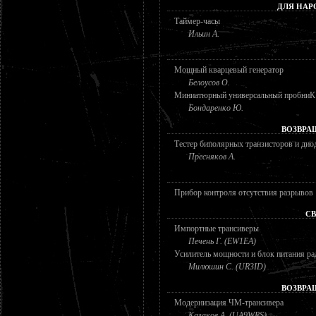
ДЛЯ НАР
Таймер-часы
Ильин А.
Мощный кварцевый генератор
Белоусов О.
Миниатюрный универсальный пробниК 
Бондаренко Ю.
ВОЗВРА
Тестер биполярных транзисторов и дио
Пресняков А.
Прибор контроля отсутствия разрывов
СВ
Импортные трансиверы
Печень Г. (EW1EA)
Усилитель мощности и блок питания ра
Милюшин С. (UR3ID)
ВОЗВРА
Модернизация ЧМ-трансивера
Казаков А. (UA9WRS)