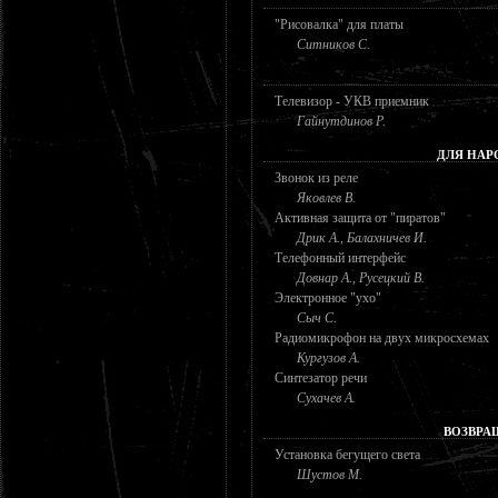
"Рисовалка" для платы
Ситников С.
Телевизор - УКВ приемник
Гайнутдинов Р.
ДЛЯ НАР
Звонок из реле
Яковлев В.
Активная защита от "пиратов"
Дрик А., Балахничев И.
Телефонный интерфейс
Довнар А., Русецкий В.
Электронное "ухо"
Сыч С.
Радиомикрофон на двух микросхемах
Кургузов А.
Синтезатор речи
Сухачев А.
ВОЗВРА
Установка бегущего света
Шустов М.