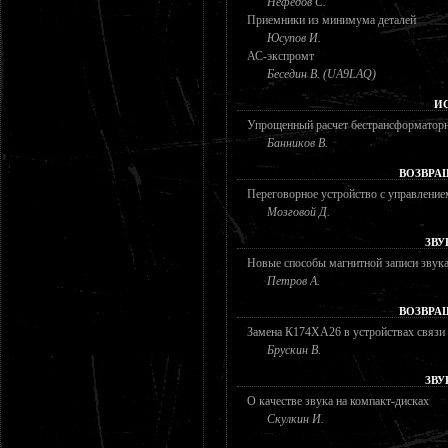
Нефедов С.
Приемники из минимума деталей
Юсупов И.
АС-экспромт
Беседин В. (UA9LAQ)
И
Упрощенный расчет бестрансформаторн
Банников В.
ВОЗВРА
Переговорное устройство с управление
Мозговой Д.
ЗВУ
Новые способы магнитной записи звук
Петров А.
ВОЗВРА
Замена К174ХА26 в устройствах связи
Брускин В.
ЗВУ
О качестве звука на компакт-дисках
Скулкин И.