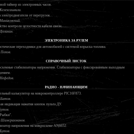
ой таймер из электронных часов.
 Келехсашвили.
 электродвигателя от перегрузок.
 Маньковский.
ство контроля целостности кабеля связи.
 Долинин.
ЭЛЕКТРОНИКА ЗА РУЛЕМ
стические переходники для автомобилей с системой впрыска топлива.
 Попов.
СПРАВОЧНЫЙ ЛИСТОК
схемные стабилизаторы напряжения. Стабилизаторы с фиксированным выходным
жением.
 Нефедов.
РАДИО - НАЧИНАЮЩИМ
ельный калькулятор на микроконтроллере PIC16F873.
 Батов.
ая индикация нажатия кнопок пульта ДУ.
Бутов.
"Рыбки".
 Шамсрахманов.
лизатор напряжения на микросхеме AN6652.
 Бутов.