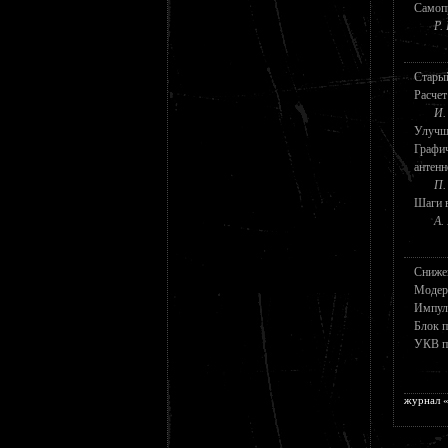
Самоп
Р.
Стары
Расчет
И.
Улучше
Графич
антенн
П.
Шаги в
А.
Снижен
Модер
Импул
Блок п
УКВ п
журнал «