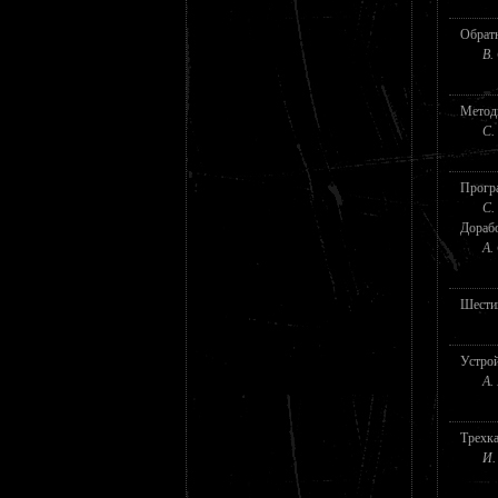
Обрат
В.
Метод
С.
Прогр
С.
Дорабо
А.
Шестик
Устрой
А.
Трехка
И.