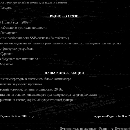
рограммируемый автомат для подачи звонков.
 Гасанов.
РАДИО - О СВЯЗИ
й Новый год—2009.
 кабельного делителя мощности.
 Гончаренко.
ние разборчивости SSB-сигнала (За рубежом).
еское определение активной и реактивной составляющих импеданса при настройке
о-фидерных устройств.
 Суровин.
 будущее: заглянувшие за...
 Голышко.
НАША КОНСУЛЬТАЦИЯ
ие температуры в системном блоке компьютера.
низация звукового пробника
ьсный источник питания мощностью 20 Вт.
итания на основе понижающего трансформатора галогенных ламп.
риемник в светодиодном аккумуляторном фонаре.
Радио» № 6 за 2009 год
журнал «Радио» № 8 за 
Путеводитель по журналу «Радио»
Путеводит