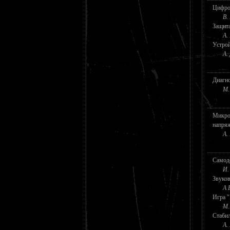
Цифров
В.
Защита
А.
Устрой
А.
Диагно
М.
Микро
напря
А.
Самод
И.
Звуков
А 
Игра 
М.
Стаби
А.