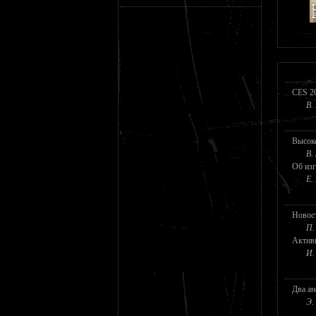
CES 20
В.
Высоко
В.
Об из
Е.
Новос
П.
Активн
И.
Два ан
Э.