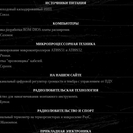
ИСТОЧНИКИ ПИТАНИЯ
ноходовый каскадированный ИИП.
 Сокол.
КОМПЬЮТЕРЫ
ика разработки ROM DIOS платы расширения.
 Сазонов.
МИКРОПРОЦЕССОРНАЯ ТЕХНИКА
аммирование микроконтроллеров AT89S51 и AT89S52.
 Рюмик.
тка "прозвонщика" кабелей.
 Сергеев.
НА НАШЕМ САЙТЕ
анальный цифровой регулятор громкости и тембра с управлением от ПДУ.
РАДИОЛЮБИТЕЛЬСКАЯ ТЕХНОЛОГИЯ
ство для намагничивания монтажного инструмента.
 Бутов.
РАДИОЛЮБИТЕЛЬСТВО И СПОРТ
нальный термометр на терморезисторах и микросхеме PsoC.
 Мамонтов.
ПРИКЛАДНАЯ ЭЛЕКТРОНИКА