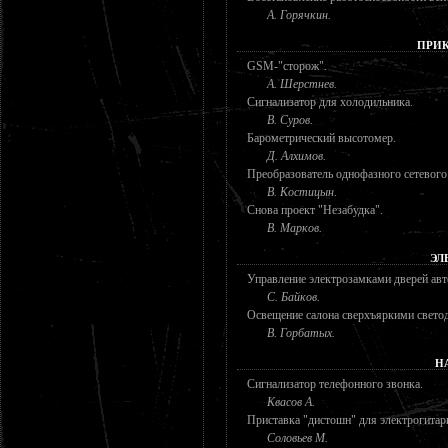
А. Горячкин.
ПРИК
GSM-"сторож".
А. Шерстнев.
Сигнализатор для холодильника.
В. Суров.
Барометрический высотомер.
Д. Алхимов.
Преобразователь однофазного сетевого
В. Костицын.
Снова проект "Незабудка".
В. Марков.
ЭЛ
Управление электрозамками дверей ав
С. Байков.
Освещение салона сверхъяркими свето
В. Горбатых.
Н
Сигнализатор телефонного звонка.
Квасов А.
Приставка "дистошн" для электрогита
Соловьев М.