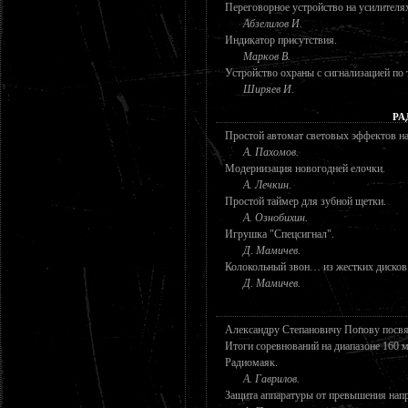
Переговорное устройство на усилителя
Абзелилов И.
Индикатор присутствия.
Марков В.
Устройство охраны с сигнализацией по
Ширяев И.
РА
Простой автомат световых эффектов н
А. Пахомов.
Модернизация новогодней елочки.
А. Лечкин.
Простой таймер для зубной щетки.
А. Ознобихин.
Игрушка "Спецсигнал".
Д. Мамичев.
Колокольный звон… из жестких дисков
Д. Мамичев.
Александру Степановичу Попову пос
Итоги соревнований на диапазоне 160 м
Радиомаяк.
А. Гаврилов.
Защита аппаратуры от превышения нап