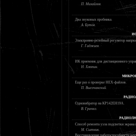
П. Михайлов.
Два звуковых пробника.
А. Бутов.
И
Электронно-релейный регулятор напря
Г. Гаджиев.
ИК приемник для дистанционного упра
Н. Хлюпин.
МИКРО
Еще раз о проверке HEX-файлов.
П. Высочанский.
РАДИО
Одновибратор на КР142ЕН19А.
В. Гричко.
РАДИОЛЮ
Способ ремонта узла подсветки экрана
М. Сытник.
Восстановление работоспособности вен