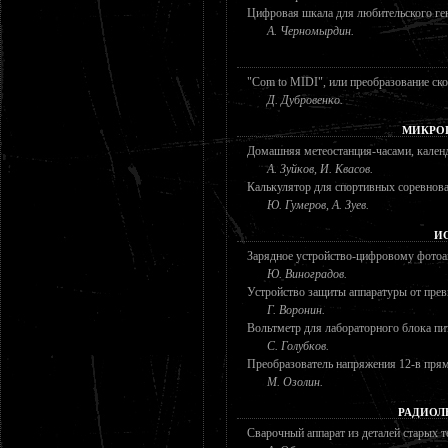
Цифровая шкала для любительского ген
А. Черномырдин.
"Com to MIDI", или преобразование ск
Д. Дубровенко.
МИКРО
Домашняя метеостанция-часами, кален
А. Зуйков, И. Квасов.
Калькулятор для спортивных соревнов
Ю. Гумеров, А. Зуев.
И
Зарядное устройство-цифровому фотоа
Ю. Виноградов.
Устройство защиты аппаратуры от пре
Г. Воронин.
Вольтметр для лабораторного блока пи
С. Голубков.
Преобразователь напряжения 12-в прям
М. Озолин.
РАДИОЛ
Сварочный аппарат из деталей старых т