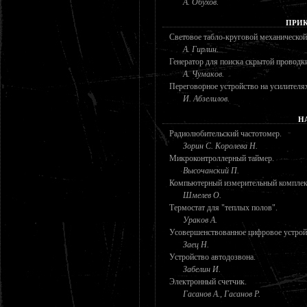
А. Обухов.
ПРИК
Световое табло-круговой механической
А. Гирлин.
Генератор для поиска скрытой проводк
А. Чумаков.
Переговорное устройство на усилителя
И. Абзелилов.
Н
Радиолюбительский частотомер.
Зорин С. Королева Н.
Микроконтроллерный таймер.
Высочанский П.
Компьютерный измерительный комплек
Шмелев О.
Термостат для "теплых полов".
Ураков А.
Усовершенствованное цифровое устрой
Заец Н.
Устройство автодозвона.
Забелин И.
Электронный счетчик.
Гасанов А., Гасанов Р.