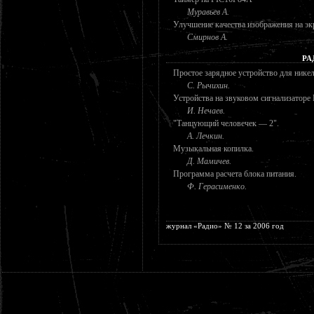
Муравьев А.
Улучшение качества изображения на эк
Смирнов А.
РА
Простое зарядное устройство для нике
С. Рычихин.
Устройства на звуковом сигнализато
И. Нечаев.
"Танцующий человечек — 2".
А. Лечкин.
Музыкальная копилка.
Д. Мамичев.
Программа расчета блока питания.
Ф. Герасименко.
журнал «Радио» № 12 за 2006 год