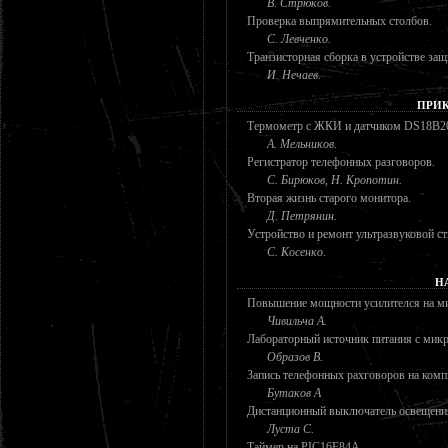
В. Стрюков.
Проверка выпрямительных столбов.
С. Левченко.
Транзисторная сборка в устройстве за
И. Нечаев.
ПРИК
Термометр с ЖКИ и датчиком DS18B2
А. Мельников.
Регистратор телефонных разговоров.
С. Бирюков, Н. Кропотин.
Вторая жизнь старого монитора.
Д. Петрянин.
Устройство и ремонт ультразвуковой 
С. Косенко.
Н
Повышение мощности усилителся на 
Чивильча А.
Лабораторный источник питания с мик
Образов В.
Запись телефонных рахговоров на ком
Бутаков А
Дистанционный выключатель освещени
Луста С.
Таймер на PIC16F84A