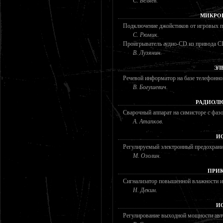
С. Беляев.
МИКРО
Подключение джойстиков от игровых п
С. Рюмик.
Проигрыватель аудио-CD из привода 
В. Лузянин.
ЭЛ
Речевой информатор на базе телефонно
В. Богушевич.
РАДИОЛЮ
Сварочный аппарат на симисторе с фа
А. Атапков.
И
Регулируемый электронный предохрани
М. Озолин.
ПРИК
Сигнализатор повышенной влажности и
Н. Декин.
И
Регулирование выходной мощности авт