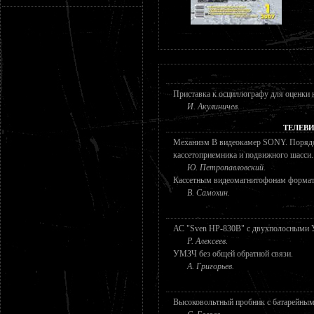
Приставка к осциллографу для оценки к
И. Акулиничев.
ТЕЛЕВ
Механизм B видеокамер SONY. ПорядоК
кассетоприемника и подвижного шасси.
Ю. Петропавловский.
Кассетным видеомагнитофонам формат
В. Самохин.
АС "Sven HP-830B" с двухполосными
Р. Алексеев.
УМЗЧ без общей обратной связи.
А. Григорьев.
Высоковольтный пробник с батарейным