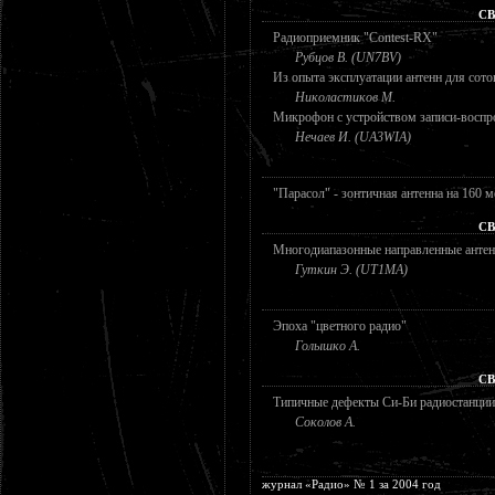
СВ
Радиоприемник "Contest-RX"
Рубцов В. (UN7BV)
Из опыта эксплуатации антенн для сото
Николастиков М.
Микрофон с устройством записи-воспр
Нечаев И. (UA3WIA)
"Парасол" - зонтичная антенна на 160 
СВ
Многодиапазонные направленные анте
Гуткин Э. (UT1MA)
Эпоха "цветного радио"
Голышко А.
СВ
Типичные дефекты Си-Би радиостанции
Соколов А.
журнал «Радио» № 1 за 2004 год