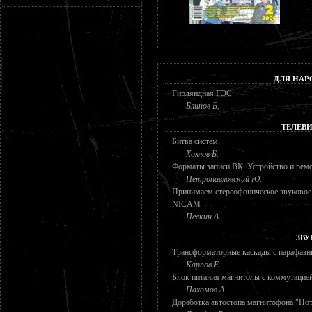
ДЛЯ НАР
Гирляндная ГЭС
Блинов Б.
ТЕЛЕВ
Битва систем.
Хохлов Б.
Форматы записи ВК. Устройство и р
Петропавловский Ю.
Принимаем стереофоническое звуковое
NICAM
Пескин А.
ЗВУ
Трансформаторные каскады с парафаз
Карпов Е.
Блок питания магнитолы с коммутацией
Пахомов А.
Доработка автостопа магнитофона "Нот