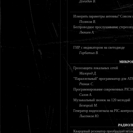
Догадин В.
Измерить параметры антенны? Совсем 
Поляков В.
Беспроводное прослушивание стереозв
Люпаев А.
ГИР с индикатором на светодиоде
Горбатых В.
МИКРО
Грозозащита локальных сетей
Малород Д.
"Параллельный" программатор для AT
Рюмик С.
Программирование современных PIC16
Сизов А.
Музыкальный звонок на 120 мелодий
Белецкий М.
Генератор видеосигнала на PIC-контрол
Лысенков Ю.
РАДИОЛ
Кварцевый резонатор преобразует неэл