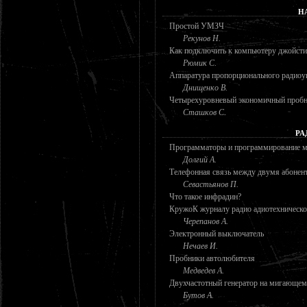
Н
Простой УМЗЧ
Рекунов Н.
Как подключить к компьютеру джойсти
Рюмик С.
Аппаратура пропорционального радиоу
Днищенко В.
Четырехуровневый экономичный проб
Сташков С.
РА
Программаторы и программирование м
Долгий А.
Телефонная связь между двумя абонен
Севастьянов П.
Что такое инфрадин?
КружоК журналу радио адиотехническо
Черепанов А.
Электронный выключатель
Нечаев И.
Пробники автолюбителя
Медведев А.
Двухчастотный генератор на мигающем
Бутов А.