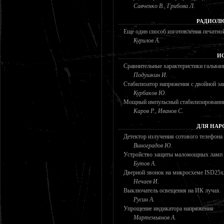
Савченко В., Грибова Л.
РАДИОЛЮ
Еще один способ изготовления печатно
Курилов А.
И
Сравнительные характеристики гальва
Подушкин И.
Стабилизатор напряжения с двойной з
Курбаков Ю.
Мощный импульсный стабилизированны
Каров Р., Иванов С.
ДЛЯ НАР
Детектор излучения сотового телефона
Виноградов Ю.
Устройство защиты маломощных ламп 
Бутов А.
Дверной звонок на микросхеме ISD25x
Нечаев И.
Выключатель освещения на ИК лучах
Русин А.
Упрощение индикатора напряжения
Мартемьянов А.