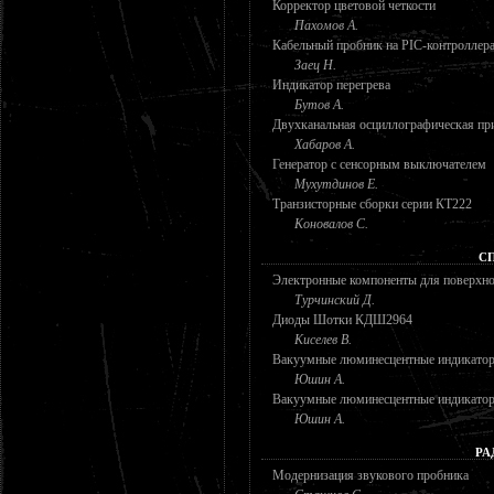
Корректор цветовой четкости
Пахомов А.
Кабельный пробник на PIC-контроллер
Заец Н.
Индикатор перегрева
Бутов А.
Двухканальная осциллографическая пр
Хабаров А.
Генератор с сенсорным выключателем
Мухутдинов Е.
Транзисторные сборки серии КТ222
Коновалов С.
С
Электронные компоненты для поверхно
Турчинский Д.
Диоды Шотки КДШ2964
Киселев В.
Вакуумные люминесцентные индикатор
Юшин А.
Вакуумные люминесцентные индикато
Юшин А.
РА
Модернизация звукового пробника