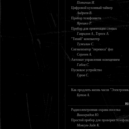
Потачин И.
Цифровой кухонный таймер
Андреев В.
Прибор телефониста
Ярешко Р.
Прибор для ориентации слепых
Гаврилов А., Тереск А.
"Тихий" компьютер
Тужилин С.
Сигнализатор "перекоса" фаз
Сергеев А.
Автомат управления освещением
Габов С.
Пусковое устройство
Гуров С.
Как продлить жизнь часов "Электроник
Бутов А.
Н
Радиоэлектронная охрана поселка
Виноградов Ю.
Простой прибор для проверки телефон
Мовсум-Заде К.