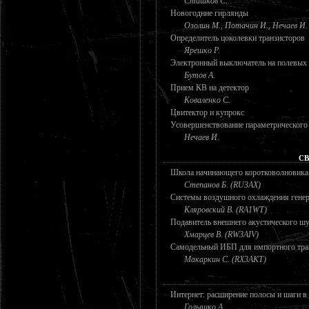
Сташков С.
Новогодние гирлянды
Озолин М., Потачин И., Нечаев И.
Определитель цоколевки транзисторов
Ярешко Р.
Электронный выключатель на полевых 
Бутов А.
Прием КВ на детектор
Коваленко С.
Цвитектор и купрокс
Усовершенствование параметрического
Нечаев И.
СВ
Школа начинающего коротковолновика
Степанов Б. (RU3AX)
Системы воздушного охлаждения гене
Кляровский В. (RA1WT)
Подавитель внешнего акустического шу
Хмарцев В. (RW3AIV)
Самодельный ИБП для импортного тра
Макаркин С. (RX3AKT)
Интернет: расширение полосы и шаги в
Голышко А.