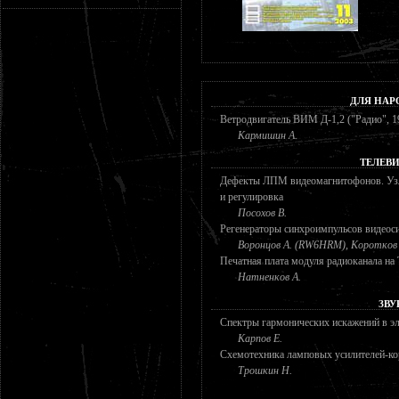
ДЛЯ НАР
Ветродвигатель ВИМ Д-1,2 ("Радио", 19
Кармишин А.
ТЕЛЕВ
Дефекты ЛПМ видеомагнитофонов. Узл
и регулировка
Посохов В.
Регенераторы синхроимпульсов видеос
Воронцов А. (RW6HRM), Коротков 
Печатная плата модуля радиоканала 
Натненков А.
ЗВУ
Спектры гармонических искажений в э
Карпов Е.
Схемотехника ламповых усилителей-ко
Трошкин Н.