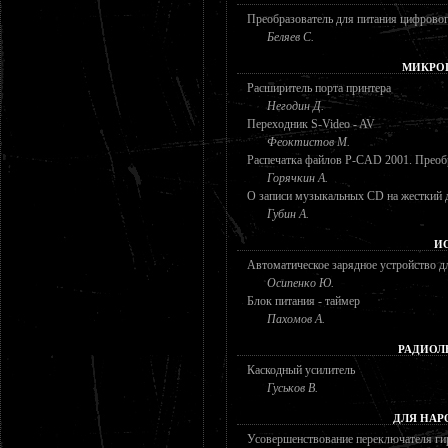
Преобразователь для питания цифрово
Беляев С.
МИКРО
Расширитель порта принтера
Негодин Д.
Переходник S-Video - AV
Феоктистов М.
Распечатка файлов P-CAD 2001. Преоб
Горячкин А.
О записи музыкальных CD на жесткий 
Губин А.
И
Автоматическое зарядное устройство д
Осипенко Ю.
Блок питания - таймер
Пахомов А.
РАДИОЛ
Каскодный усилитель
Гуськов В.
ДЛЯ НАР
Усовершенствование переключателя ги