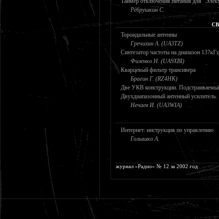
Таймер отключения питания для "Эле
Рёбрушкин С.
СВ
Тороидальные антенны
Гречихин А. (UA3TZ)
Синтезатор частоты на диапазон 137кГ
Филенко Н. (UA9XBI)
Кварцевый фильтр трансивера
Брагин Г. (RZ4HK)
Две УКВ конструкции. Подстраиваемый
Двухдиапазонный антенный усилитель.
Нечаев И. (UA3WIA)
Интернет: инструкция по управлению
Голышко А.
журнал «Радио» № 12 за 2002 год