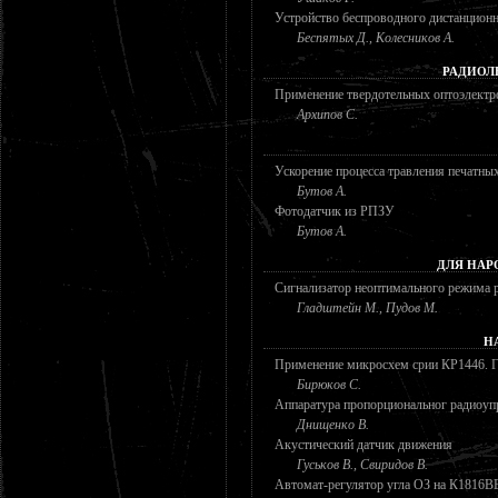
Устройство беспроводного дистанцион
Беспятых Д., Колесников А.
РАДИОЛ
Применение твердотельных оптоэлектр
Архипов С.
Ускорение процесса травления печатных
Бутов А.
Фотодатчик из РПЗУ
Бутов А.
ДЛЯ НАР
Сигнализатор неоптимального режима 
Гладштейн М., Пудов М.
Н
Применение микросхем срии КР1446. Г
Бирюков С.
Аппаратура пропорциональног радиоуп
Днищенко В.
Акустический датчик движения
Гуськов В., Свиридов В.
Автомат-регулятор угла ОЗ на К1816В