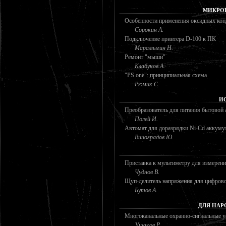
МИКРО
Особенности применения оксидных кон
Сорокин А.
Подключение принтера D-100 к ПК
Марамыгин Н.
Ремонт "мыши"
Клабуков А.
"PS one": принципиальная схема
Рюмик С.
И
Преобразователь для питания бытовой
Полей И.
Автомат для доразрядки Ni-Cd аккуму
Виноградов Ю.
Приставка к мультиметру для измерен
Чуднов В.
Щуп-делитель напряжения для цифрово
Бутов А.
ДЛЯ НАР
Многоканальные охранно-сигнальные у
Ушаков Р.