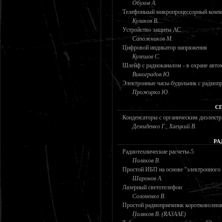
Обухов А.
Телефоныый микропроцессорный комм
Кулаков В.
Устройство защиты АС
Сапожников М.
Цифровой индикатор напряжения
Кулешов С.
Шлейф с радиоканалом - в охране авт
Виноградов Ю.
Электронные часы-будильник с радиоп
Прожирко Ю.
С
Конденсаторы с органическим диэлект
Демиденко Г., Хаецкий В.
РА
Радиотехнические расчеты-5
Поляков В.
Простой ИБП на основе "электронного
Шаронов А.
Лазерный светотелефон
Солоненко В.
Простой радиоприемник коротковолнов
Поляков В. (RA3AAE)