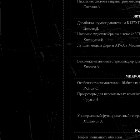
Пассивная система защиты громкогово
Соколов А.
ЗВУ
Доработка шумоподавителя на К157Х
Цепаев Д.
Носимые аудиоплейеры на выставке "
Карнаухов Е.
Лучшая модель фирмы AIWA в Москв
Высококачественный стереодекодер для
Киселев А.
МИКРО
Особенности схемотехники 16-битных 
Рюмик С.
Процессоры для персональных компью
Фрунзе А.
Универсальный функциональный генер
Матыкин А.
РА
Теория: понемногу обо всем