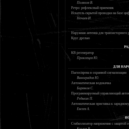
Поляков В.
Ретро: рефлексный приемник
Искатель скрытой проводки на базе ци
Нечаев И.
Наружная антенна для транзисторного
Круг дрелью
РА
КВ регенератор
Прокопцев Ю.
ДЛЯ НАР
Пьезосирена в охранной сигнализации
Виноградов Ю.
Автоматическая водокачка
Бирюков С.
Программируемый управляющий авто
Редькин П.
Автоматическая приставка к зарядному
Евсеев А.
И
Стабиллизатор напряжения с защитой о
Козлов В.