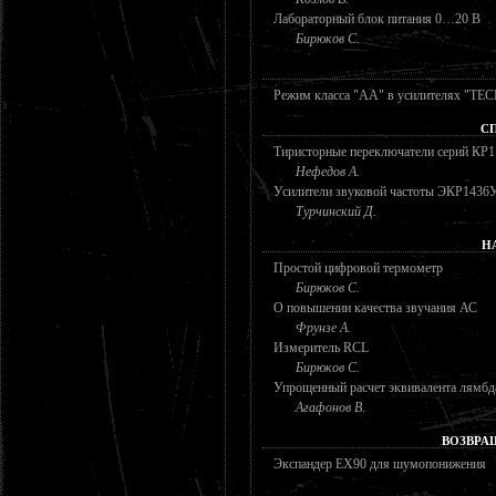
Лабораторный блок питания 0…20 В
Бирюков С.
Режим класса "АА" в усилителях "TE
С
Тиристорные переключатели серий К
Нефедов А.
Усилители звуковой частоты ЭКР143
Турчинский Д.
Н
Простой цифровой термометр
Бирюков С.
О повышении качества звучания АС
Фрунзе А.
Измеритель RCL
Бирюков С.
Упрощенный расчет эквивалента лямбд
Агафонов В.
ВОЗВРА
Экспандер EX90 для шумопонижения