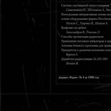
Система спутниковой связи и вещания "
Севастьянов Н., Шестаков А., На
Интегральная интерактивная оптико-коа
основе оборудования фирмы Hirschma
Песков С., Таценко В., Шишов А.
Конфликт на орбите
Александров В., Рогозин Л.
Способы организации радиосвязи
Применение петлевых вибраторов в тр
Антенны бокового крепления для тран
Приоритеты в развитии волоконно-опти
Курков А.
Доработки радиостанции ALAN-100+
Нечаев И.
журнал «Радио» № 4 за 1998 год