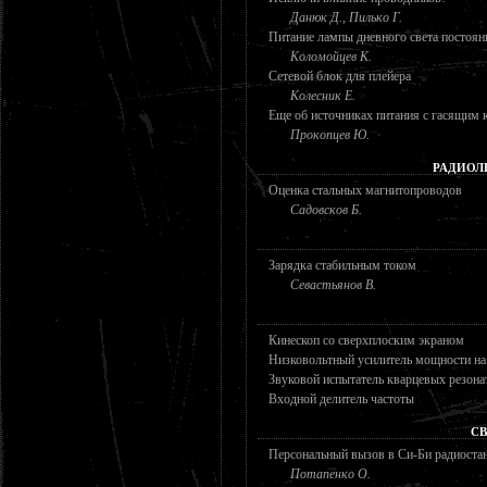
Данюк Д., Пилько Г.
Питание лампы дневного света постоя
Коломойцев К.
Сетевой блок для плейера
Колесник Е.
Еще об источниках питания с гасящим 
Прокопцев Ю.
РАДИОЛ
Оценка стальных магнитопроводов
Садовсков Б.
Зарядка стабильным током
Севастьянов В.
Кинескоп со сверхплоским экраном
Низковольтный усилитель мощности на
Звуковой испытатель кварцевых резона
Входной делитель частоты
СВ
Персональный вызов в Си-Би радиоста
Потапенко О.