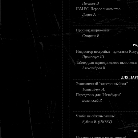
Поляков В.
IBM PC. Первое знакомство
Ломов А.
Пробник напряжения
Смирнов В.
РА
Индикатор настройки - приставка К жу
Прокопцев Ю.
Таймер для периодического включения
Александров И.
ДЛЯ НАР
Экономичный "электронный кот"
Танасийчук И.
Передатчик для "Незабудки"
Балинский Р.
Чтобы не обжечь пальцы…
Рубцов В. (UN7BV)
И
Исключи влияние проводников!