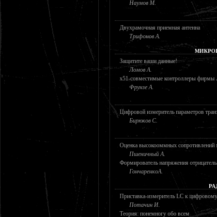
Наумов М.
Двухрамочная приемная антенна
Трифонов А.
МИКРО
Защитите ваши данные!
Ломов А.
х51-совместимые контроллеры фирмы 
Фрунзе А.
Цифровой измеритель параметров тран
Бирюков С.
Оценка высокооммных сопротивлений
Пшеничный А.
Формирователь напряжения отрицатель
ГончаренкоА.
РА
Приставка-измеритель LC к цифровому
Потачин И.
Теория: понемногу обо всем