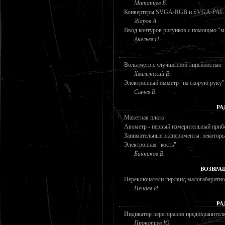
Матанцев Б.
Конвертеры SVGA-RGB и SVGA-PAL
Жаров А.
Ввод контуров рисунков с помощью "
Акельев Н.
Вольтметр с улучшенной линейностью
Хвалынский В.
Электронный омметр "на скорую руку"
Сычев В.
РА
Макетная плата
Авометр - первый измерительный приб
Занимательные эксперименты: некоторы
Электронная "кость"
Банников В.
ВОЗВРА
Переключатели гирлянд малогабаритно
Нечаев И.
РА
Индикатор перегорания предохранител
Прокопцев Ю.