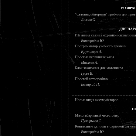
ВОЗВРА
"Свтоиндикаторный" пробник для пров
Долгов О.
ДЛЯ НАР
ИК линия связи в охранной сигнализац
Виноградов Ю.
Программатор учебного времени
Крутовцов А.
Простые первичные часы
Масляев Л.
Блок зажигания для мотоцикла
Гусев В.
Простой автопробник
Беляцкий П.
Новые виды аккумуляторов
Н
Малогабаритный частотомер
Пузырьков С.
Контактные датчики в охранной сигнал
Виноградов Ю.