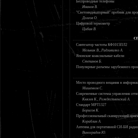
Беспроводные телефоны
Иванов В.
"Светоиндикаторный" пробник для про
Долгов О.
Цифровой термометр
Цибин В.
С
Синтезатор частоты КФ1015ПЛ2
Мельник В., Радзивилко А.
Японские коаксиальные кабели
Степанов Б.
Популярные разъемы зарубежного про
Место проводного вещания в информа
Мишенков С.
Современные системы управления сетя
Князев К., Рождественский А.
Стандарт МРТ1327
Борисов К.
Профессиональный сканирующий прием
Кораблин А.
Антенна для портативной СИ-БИ радио
Виноградов Ю.