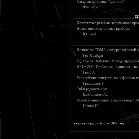
Гитарная приставка "дистошн"
Фатыхов Т.
С
Популярные разъемы зарубежного про
Новые оптоэлектронные приборы
Юшин А.
Появление CDMA - лидера цифровой с
Рос Милбурн
Год спустя. Заметки с Международной 
ICO+GSM=Глобальная подвижная связ
Гриф А.
Европейские стандарты на цифровую п
Гришанков Б.
СиБи радиостанции
Калашников Ал.
Режим сканирования в радиостанции 
Нечаев И.
журнал «Радио» № 8 за 1997 год