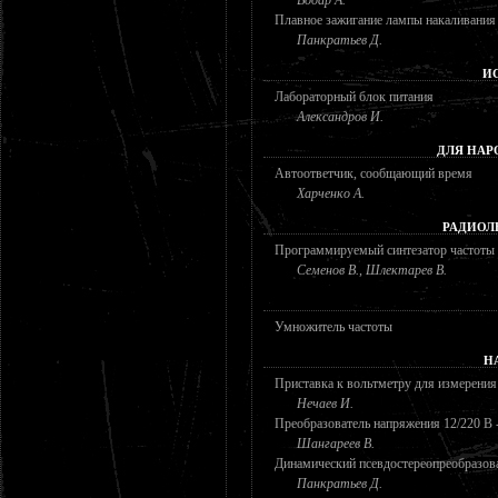
Водар А.
Плавное зажигание лампы накаливания
Панкратьев Д.
И
Лабораторный блок питания
Александров И.
ДЛЯ НАР
Автоответчик, сообщающий время
Харченко А.
РАДИОЛ
Программируемый синтезатор частоты
Семенов В., Шлектарев В.
Умножитель частоты
Н
Приставка к вольтметру для измерения
Нечаев И.
Преобразователь напряжения 12/220 В 
Шангареев В.
Динамический псевдостереопреобразов
Панкратьев Д.