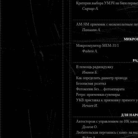
Критерии выбора УМЗЧ на биполярных
Сырицо А.
АМ-ЧМ приемник с низковольтным пи
Паньшин А.
МИКРО
Микроэмулятор МЕМ-31/1
Фадеев А.
РА
В помощь радиокружку
Иванов Б.
Как определить диаметр провода
Безопасная розетка
Фотокопия без… фотоаппарата
Ретро: приемники-сувениры
УКВ приставка к приемнику прямого у
Нечаев И.
ДЛЯ НАР
Автосторож с управлением по ИК кана
Долгов О.
Любительская перезапись с кино- на ви