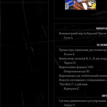
МИКРО
Компьютерный мир на Красной Пресне
Гусев А.
ТЕЛЕВ
Процессоры управления для телевизор
Хохлов Б.
Коммутатор сигналов R, G, B для мод
Чирков П.
Видеотехника формата VHS
Петропавловский Ю.
Видеокамеры для любительской съемк
Новости спутникового телевизионного
"Hot-Bird 2" в действии
Карнаухов Е.
ЗВУ
Система динамического регулирования 
Зайцев О.