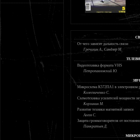
СВ
От чего зависит дальность связи
Гречихин А., Сандлер М.
ТЕЛЕВ
Видеотехника формата VHS
Петропавловский Ю.
ЗВУ
Микросхема К572ПА1 в электронном р
Колесниченко С.
Схемотехника усилителей мощности зв
Корзинин М.
Развитие техники магнитной записи
Агеев С.
Защита громкоговорителя от постоянн
Панкратьев Д.
МИКРО