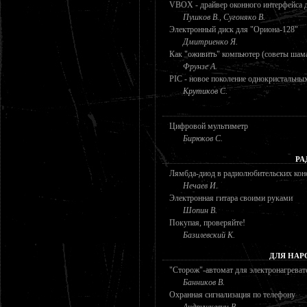
VBOX - драйвер оконного интерфейса
Пушков В., Сугоняко В.
Электронный диск для "Ориона-128"
Дмитриенко Я.
Как "оживить" компьютер (советы шам
Фрунзе А.
PIC - новое поколение однокристальн
Крутиков С.
Цифровой мультиметр
Бирюков С.
РА
Лямбда-диод в радиолюбительских кон
Нечаев И.
Электронная гитара своими руками
Шопин В.
Покупая, проверяйте!
Базилевский К.
ДЛЯ НАР
"Сторож"-автомат для электронагреват
Банников В.
Охранная сигнализация по телефону