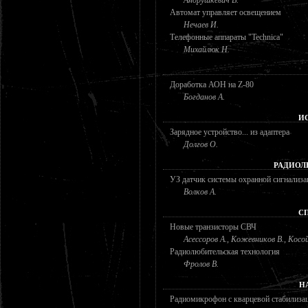
Андрушкевич В.
Автомат управляет освещением
Нечаев И.
Телефонные аппараты "Technica"
Михайлюк Н.
Доработка АОН на Z-80
Богданов А.
И
Зарядное устройство... из адаптера
Долгов О.
РАДИОЛ
УЗ датчик системы охранной сигнализа
Волков А.
С
Новые транзисторы СВЧ
Асессоров А., Кожевников В., Косой
Радиолюбительская технология
Фролов В.
Н
Радиомикрофон с кварцевой стабилизац