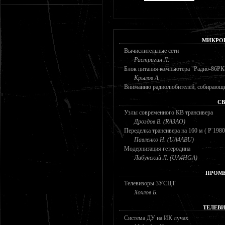
МИКРО
Вычислительные сети
Растригин Л.
Блок питания компьютера "Радио-86РК
Крылов А.
Вниманию радиолюбителей, собирающ
СВ
Узлы современного КВ трансивера
Дроздов В. (RA3AO)
Переделка трансивера на 160 м ( Р 1980
Павленко Н. (UA4ABU)
Модернизация гетеродина
Лабунский Л. (UA4HGA)
ПРОМ
Телевизоры 3УСЦТ
Хохлов Б.
ТЕЛЕВ
Система ДУ на ИК лучах