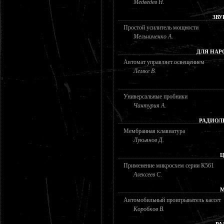
Медведев Н.
ЗВУ
Простой усилитель мощности
Мельниченко А.
ДЛЯ НАР
Автомат управляет освещением
Лемке В.
Универсальные пробники
Чантурия А.
РАДИОЛ
Мембранная клавиатура
Лукьянов Д.
Ц
Применение микросхем серии К561
Алексеев С.
М
Автомобильный проигрыватель кассет
Коробков В.
РА