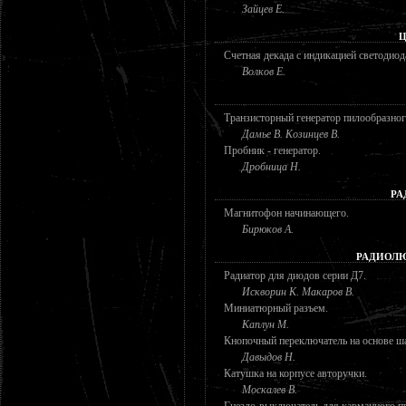
Зайцев Е.
Ц
Счетная декада с индикацией светодиод
Волков Е.
Транзисторный генератор пилообразног
Дамье В. Козинцев В.
Пробник - генератор.
Дробница Н.
РА
Магнитофон начинающего.
Бирюков А.
РАДИОЛЮ
Радиатор для диодов серии Д7.
Искворин К. Макаров В.
Миниатюрный разъем.
Каплун М.
Кнопочный переключатель на основе ш
Давыдов Н.
Катушка на корпусе авторучки.
Москалев В.
Гнездо-выключатель для карманного п