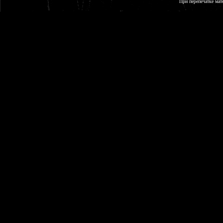
При перепечатке мат