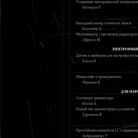
Устранение неисправностей телевизоров
Нестеров Р.
Выходной каскад усилителя записи.
Коллендер Б.
Фазоинвертор с пассивным радиатором
Эфрусси М.
ЭЛЕКТРОННЫ
Датчик к приборам для настройки муз
Елисев В.
Микролифт в проигрывателе.
Черкунов В.
ДЛЯ НАР
Составные транзисторы.
Козлов Б.
Новый тип транзисторного усилителя.
Турченков В.
Простейший измеритель LC и индикатор
Амбразявичус Р.