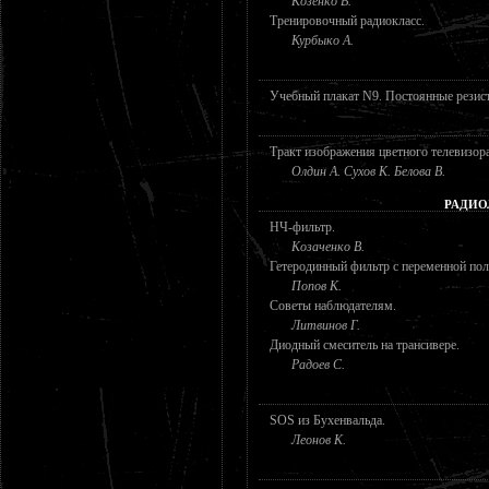
Козенко В.
Тренировочный радиокласс.
Курбыко А.
Учебный плакат N9. Постоянные резис
Тракт изображения цветного телевизор
Олдин А. Сухов К. Белова В.
РАДИО
НЧ-фильтр.
Козаченко В.
Гетеродинный фильтр с переменной пол
Попов К.
Советы наблюдателям.
Литвинов Г.
Диодный смеситель на трансивере.
Радоев С.
SOS из Бухенвальда.
Леонов К.