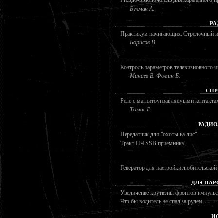
Бухман А.
РА
Практикум начинающих. Стрелочный ин
Борисов В.
Контроль параметров телевизионного и
Минаев В. Фомин Б.
СПР
Реле с магнитоуправляемыми контакта
Томас Р.
РАДИО
Передатчик для "охоты на лис".
Тракт ПЧ SSB приемника.
Генератор для настройки любительской
ДЛЯ НАР
Увеличение крутизны фронтов импульс
Что бы водитель не спал за рулем.
И