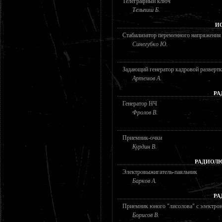
Телеграфный ключ
Тельпиш Б.
И
Стабилизатор переменного напряжения 
Синегубко Ю.
Задающий генератор кадровой развертк
Артемов А.
РА
Генератор НЧ
Фролов В.
Приемник-очки
Курдин В.
РАДИОЛЮ
Электровыжигатель-паяльник
Барков А.
РА
Приемник юного "лисолова" с электрон
Борисов В.