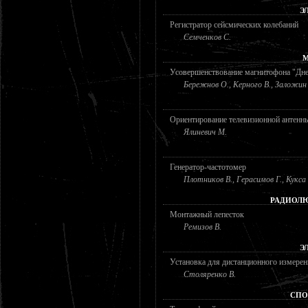
Э
Регистратор сейсмических колебаний
Семченков С.
М
Усовершенствование магнитофона "Дне
Бережнов О., Керного В., Заложин 
Ориентирование телевизионной антенн
Ялиневич М.
Генератор-частотомер
Плотников В., Герасимов Г., Кукса
РАДИОЛЮ
Монтажный лепесток
Ремизов В.
Э
Установка для дистанционного измере
Столяренко В.
СПО