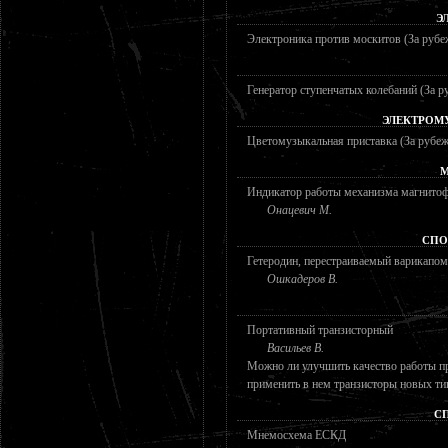
Э
Электроника против москитов (За руб
Генератор ступенчатых колебаний (За 
ЭЛЕКТРОМ
Цветомузыкальная приставка (За рубе
М
Индикатор работы механизма магнито
Онацевич М.
СПО
Гетеродин, перестраиваемый варикапом
Ошкадеров В.
Портативный транзисторный
Васильев В.
Можно ли улучшить качество работы пр
применить в нем транзисторы новых ти
С
Мнемосхема ЕСКД