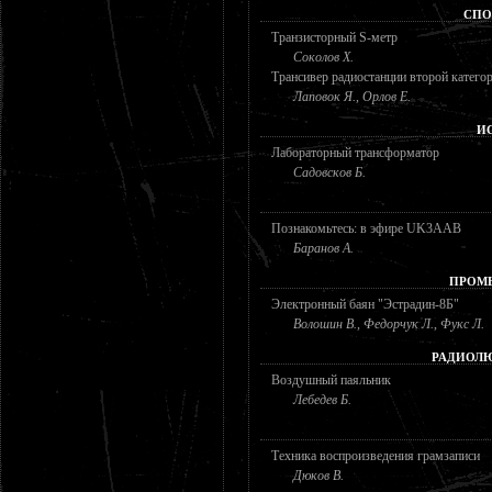
СПО
Транзисторный S-метр
Соколов Х.
Трансивер радиостанции второй катего
Лаповок Я., Орлов Е.
И
Лабораторный трансформатор
Садовсков Б.
Познакомьтесь: в эфире UK3AAB
Баранов А.
ПРОМ
Электронный баян "Эстрадин-8Б"
Волошин В., Федорчук Л., Фукс Л.
РАДИОЛЮ
Воздушный паяльник
Лебедев Б.
Техника воспроизведения грамзаписи
Дюков В.