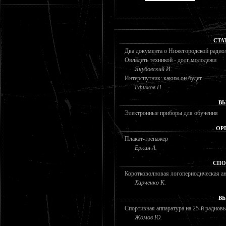
СТА
Два документа о Нижегородской радио
Овладеть техникой - долг молодежи
Якубовский И.
Интерспутник: каким он будет
Ефимов Н.
В
Электронные приборы для обучения
ОР
Плакат-тренажер
Еркин А.
СПО
Коротковолновая логопериодическая а
Харченко К.
В
Спортивная аппаратура на 25-й радиов
Жомов Ю.