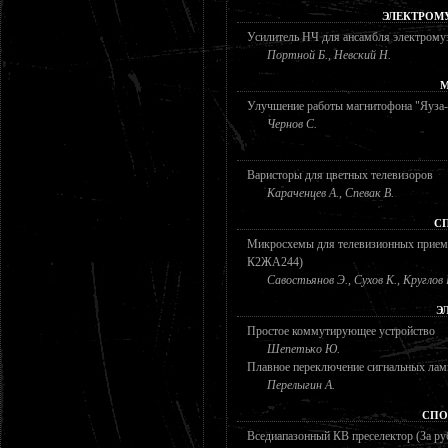
ЭЛЕКТРОМ
Усилитель НЧ для ансамбля электрому
Портной Б., Невский Н.
М
Улучшение работы магнитофона "Яуза-
Чернов С.
Варисторы для цветных телевизоров
Караченцев А., Спевак В.
С
Микросхемы для телевизионных прие
К2ЖА244)
Савостьянов Э., Сухов К., Круглов 
Э
Простое коммутирующее устройство
Шепетько Ю.
Плавное переключение сигнальных лам
Перелыгин А.
СПО
Вседиапазонный КВ преселектор (За р